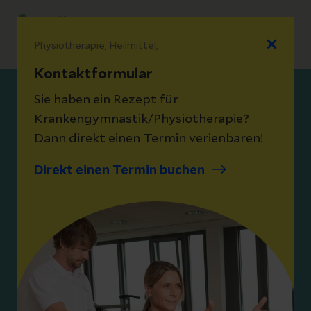
Notfall
Physiotherapie, Heilmittel,
ENDO Rehazentrum Hamburg
Kontaktformular
Sie haben ein Rezept für
Das ENDO Rehazentrum -
Krankengymnastik/Physiotherapie?
Ihre Experten für die
Dann direkt einen Termin verienbaren!
orthopädische
Direkt einen Termin buchen
Rehabilitation in Hamburg
Physiotherapie, Gerätetraining, Präventionskurse,
Prärehabilitation, stationäre und ambulante Reha,
Ergotherapie, Training vor der OP – wir bieten ein
umfassendes Behandlungsspektrum.
Unsere Schwerpunkte