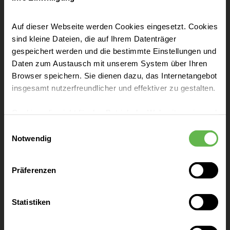
Interaktives Diagnostik- und
Trainingssystem
Auf dieser Webseite werden Cookies eingesetzt. Cookies
sind kleine Dateien, die auf Ihrem Datenträger
gespeichert werden und die bestimmte Einstellungen und
Weitere Infos
Daten zum Austausch mit unserem System über Ihren
Browser speichern. Sie dienen dazu, das Internetangebot
insgesamt nutzerfreundlicher und effektiver zu gestalten.
Pre-Season Screening
Cookies, die nicht für den Betrieb der Webseite zwingend
Screening und Messungen für
notwendig sind, dürfen nur mit Ihrer Einwilligung
Einwilligungsauswahl
Mannschaften und Einzelsportler:innen
eingesetzt werden.
Notwendig
Es steht Ihnen frei, unsere Seite mit nur den notwendigen
Präferenzen
Cookies zu benutzen, eine individuelle Auswahl
Weitere Infos
hinsichtlich der nicht notwendigen Cookies zu treffen
oder durch Auswahl von „Alle Cookies akzeptieren“ in die
Statistiken
Verwendung aller Cookies einzuwilligen. Ihre
Return to Sports
Auswahlentscheidung können Sie jederzeit ändern oder