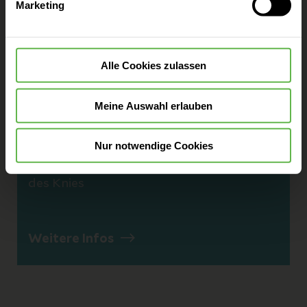
Marketing
widerrufen.
Testungen nach Verletzungen und
Operationen
Alle Cookies zulassen
Weitere Infos
Meine Auswahl erlauben
Return to Golf
Nur notwendige Cookies
Nach einer Endoprothese der Hüfte oder
des Knies
Weitere Infos