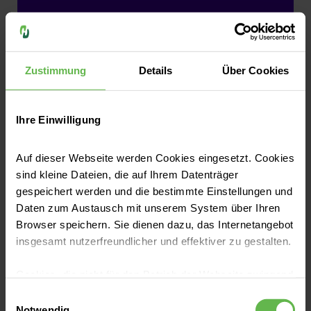
Mehr dazu
Zustimmung
Details
Über Cookies
Zentren im Klinikum
Infomieren Sie sich über unsere Zentren,
Ihre Einwilligung
die die Kompetenzen mehrerer
Fachabteilungen bündeln.
Auf dieser Webseite werden Cookies eingesetzt. Cookies
sind kleine Dateien, die auf Ihrem Datenträger
gespeichert werden und die bestimmte Einstellungen und
Daten zum Austausch mit unserem System über Ihren
Browser speichern. Sie dienen dazu, das Internetangebot
insgesamt nutzerfreundlicher und effektiver zu gestalten.
Cookies, die nicht für den Betrieb der Webseite zwingend
notwendig sind, dürfen nur mit Ihrer Einwilligung
Einwilligungsauswahl
eingesetzt werden.
Notwendig