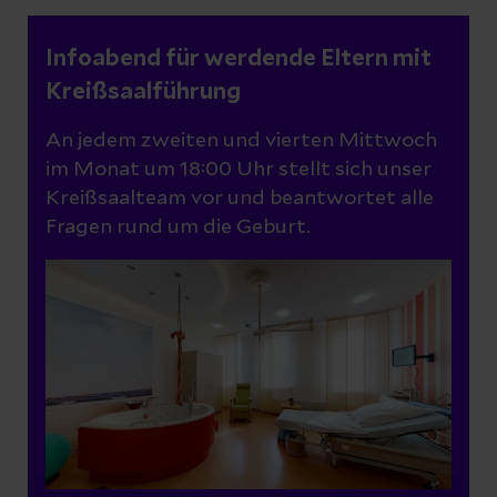
Infoabend für werdende Eltern mit
Kreißsaalführung
An jedem zweiten und vierten Mittwoch
im Monat um 18:00 Uhr stellt sich unser
Kreißsaalteam vor und beantwortet alle
Fragen rund um die Geburt.