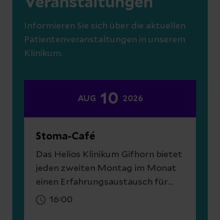
Veranstaltungen
Informieren Sie sich über die aktuellen
Patientenveranstaltungen in unserem
Klinikum.
10
AUG
2026
Stoma-Café
Das Helios Klinikum Gifhorn bietet
jeden zweiten Montag im Monat
einen Erfahrungsaustausch für
Betroffene mit künstlichem
16:00
Darmausgang an. Pflegeexpertin