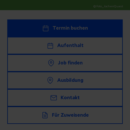
© Foto_JochenQuast
Termin buchen
Aufenthalt
Job finden
Ausbildung
Kontakt
Für Zuweisende