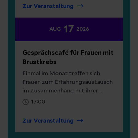
Bärbel Alpers möchte hiermit
Zur Veranstaltung
informieren und zeigen, dass ein
Leben mit Stoma gut möglich ist.
17
AUG
2026
Gesprächscafé für Frauen mit
Brustkrebs
Einmal im Monat treffen sich
Frauen zum Erfahrungsaustausch
im Zusammenhang mit ihrer
Brusterkrankung.
17:00
Zur Veranstaltung