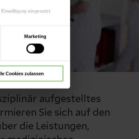
 Einwilligung eingesetzt
lle Auswahl hinsichtlich der
Marketing
die Verwendung aller Cookies
lle Cookies zulassen
sziplinär aufgestelltes
rmieren Sie sich auf den
 über die Leistungen,