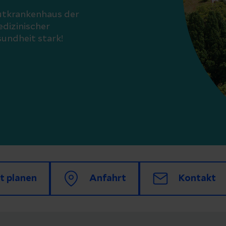
kutkrankenhaus der
dizinischer
undheit stark!
t planen
Anfahrt
Kontakt