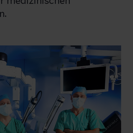
r medizinischen
n.