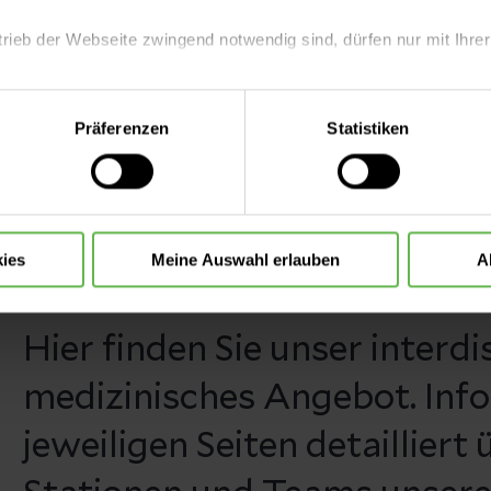
trieb der Webseite zwingend notwendig sind, dürfen nur mit Ihrer
eite mit nur den notwendigen Cookies zu benutzen, eine individue
Präferenzen
Statistiken
 treffen oder durch Auswahl von „Alle Cookies akzeptieren“ in 
ntscheidung können Sie jederzeit ändern oder widerrufen.
ies
Meine Auswahl erlauben
A
Hier finden Sie unser interdi
medizinisches Angebot. Info
jeweiligen Seiten detailliert