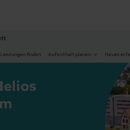
en
Leistungen finden
Aufenthalt planen
Neues erf
elios
um