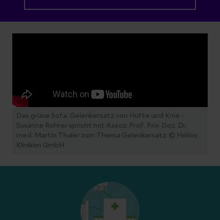
Das grüne Sofa: Gelenkersatz von Hüfte und Knie -
Susanne Rohrer spricht mit Assoz. Prof. Priv. Doz. Dr.
med. Martin Thaler zum Thema Gelenkersatz.
© Helios
Kliniken GmbH