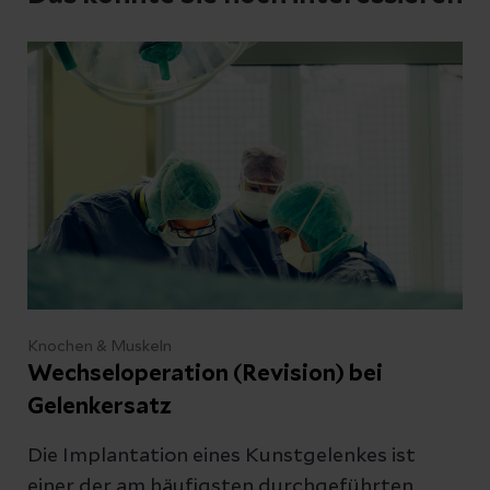
medizinische Ratschläge geben können.
Möchten Sie einen Termin vereinbaren?
Besuchen Sie unser
Patientenportal
.
Schreiben Sie uns
Knochen & Muskeln
Wechseloperation (Revision) bei
Gelenkersatz
Kontakt
Die Implantation eines Kunstgelenkes ist
einer der am häufigsten durchgeführten