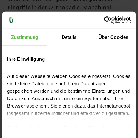
Eingriffe in der Orthopädie. Manchmal
Datenschutzerklärung
zur Kenntnis genommen
können jedoch nach einiger Zeit erneut
Beschwerden auftreten, die einen Wechsel
Jetzt lesen
Abschicken
des Kunstgelenks erforderlich machen.
Zustimmung
Details
Über Cookies
Erfahren Sie alles Wissenswerte rund um
Revisionsoperationen bei künstlichen
Abbrechen
Ihre Einwilligung
Gelenken.
Auf dieser Webseite werden Cookies eingesetzt. Cookies
sind kleine Dateien, die auf Ihrem Datenträger
gespeichert werden und die bestimmte Einstellungen und
Daten zum Austausch mit unserem System über Ihren
Browser speichern. Sie dienen dazu, das Internetangebot
insgesamt nutzerfreundlicher und effektiver zu gestalten.
Cookies, die nicht für den Betrieb der Webseite zwingend
Knochen & Muskeln
Osteochondrose: Unterschätzte
notwendig sind, dürfen nur mit Ihrer Einwilligung
Einwilligungsauswahl