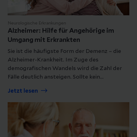
Neurologische Erkrankungen
Alzheimer: Hilfe für Angehörige im
Umgang mit Erkrankten
Sie ist die häufigste Form der Demenz – die
Alzheimer-Krankheit. Im Zuge des
demografischen Wandels wird die Zahl der
Fälle deutlich ansteigen. Sollte kein
Durchbruch in Prävention und Therapie
Jetzt lesen
gelingen, wird sich die Krankenzahl in
Deutschland laut Berechnungen der
Deutschen Alzheimer Gesellschaft bis 2050
auf rund drei Millionen erhöhen.