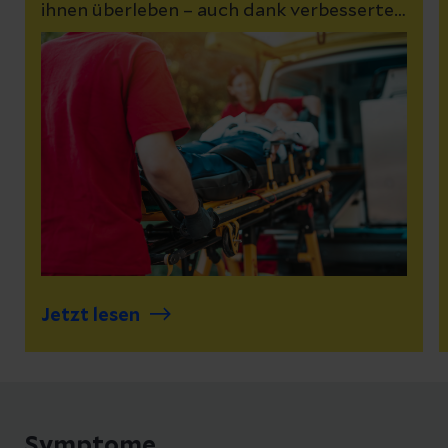
ihnen überleben – auch dank verbesserter
Behandlungsmethoden und
Vorbeugemaßnahmen. Unsere
Expert:innen erklären, woran Sie einen
Herzinfarkt erkennen und warum gerade
Frauen mehr auf ihre Herzgesundheit
achten sollten.
Jetzt lesen
Symptome