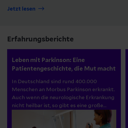
einen Schlaganfall auslösen. Was dahinter
Jetzt lesen
steckt, lesen Sie hier.
Erfahrungsberichte
Leben mit Parkinson: Eine
Patientengeschichte, die Mut macht
In Deutschland sind rund 400.000
Menschen an Morbus Parkinson erkrankt.
Auch wenn die neurologische Erkrankung
nicht heilbar ist, so gibt es eine große
Bandbreite an Behandlungsmöglichkeiten.
Wie Symptome gelindert werden können