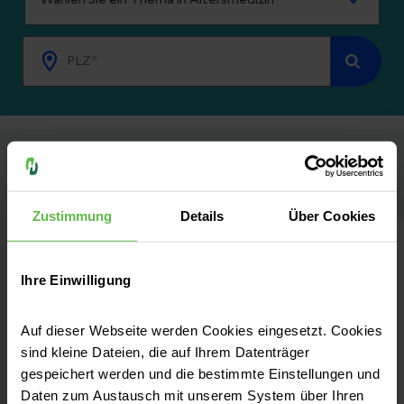
Behandlung & Therapie
Zustimmung
Details
Über Cookies
Oberschenkelhalsbruch: Was sollten
Sie beachten?
Ihre Einwilligung
Ein falscher Schritt, ein Sturz auf die
Auf dieser Webseite werden Cookies eingesetzt. Cookies
Hüfte und schon ist es passiert: ein
sind kleine Dateien, die auf Ihrem Datenträger
schmerzhafter Oberschenkelhalsbruch.
gespeichert werden und die bestimmte Einstellungen und
Daten zum Austausch mit unserem System über Ihren
Betroffen sind meist Menschen über 60