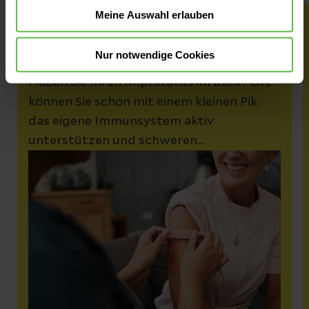
Meine Auswahl erlauben
Impfschutz für Menschen ab 60
Jahren
Nur notwendige Cookies
Haben Sie Ihren Impfstatus im Blick? Oft
können Sie schon mit einem kleinen Pik
das eigene Immunsystem aktiv
unterstützen und schweren
Krankheitsverläufen vorbeugen. Wir
geben Ihnen ein Überblick, welche
Impfungen für über 60-Jährige wichtig
sind.