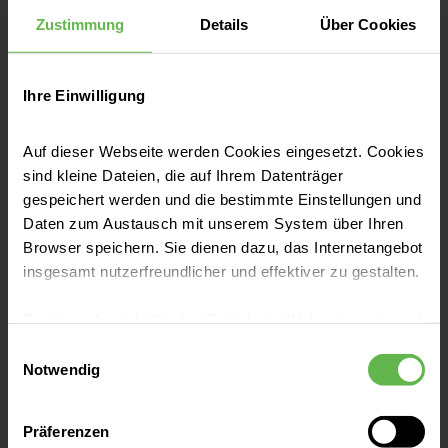
Professor, Medizinische
Zustimmung
Details
Über Cookies
Universität Innsbruck
seit 2017 | Seniorhauptoperateur
Ihre Einwilligung
zertifiziert nach Endocert
seit 2017 | Leiter
Auf dieser Webseite werden Cookies eingesetzt. Cookies
Endoprothesenzentrum der
sind kleine Dateien, die auf Ihrem Datenträger
Maximalversorgung der
gespeichert werden und die bestimmte Einstellungen und
Daten zum Austausch mit unserem System über Ihren
Universitätsklinik für Orthopädie,
Browser speichern. Sie dienen dazu, das Internetangebot
Medizinische Universität
insgesamt nutzerfreundlicher und effektiver zu gestalten.
Innsbruck
Cookies, die nicht für den Betrieb der Webseite zwingend
2020 | Leitender Oberarzt,
notwendig sind, dürfen nur mit Ihrer Einwilligung
Universitätsklinik für Orthopädie
Einwilligungsauswahl
eingesetzt werden.
Notwendig
Innsbruck
Es steht Ihnen frei, unsere Seite mit nur den notwendigen
2020 | Stellvertretender Direktor,
Präferenzen
Cookies zu benutzen, eine individuelle Auswahl
Universitätsklinik für Orthopädie