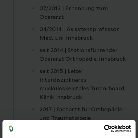
07/2012 | Ernennung zum
Oberarzt
04/2014 | Asisstenzprofessor
Med, Uni. Innsbruck
seit 2014 | Stationsführender
Oberarzt Orthopädie, Innsbruck
seit 2015 | Leiter
Interdisziplinäres
muskuloskeletales Tumorboard,
Klinik Innsbruck
2017 | Facharzt für Orthopädie
und Traumatologie
2017 | Ernenung Assoziierter