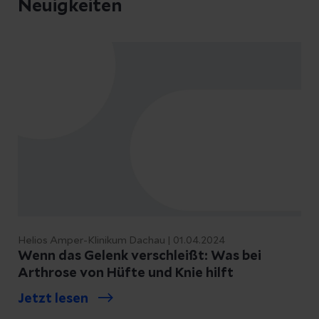
Österreichischen Gesellschaft für
Neuigkeiten
Wirbelsäulenchirurgie
Thaler M.,
Kaufmann G., Steingruber
I., Mayr E., Liebensteiner M., Bach C.
Radiographic versus ultrasound
evaluation of the Risser Grade in
adolescent idiopathic scoliosis: a
prospective study of 46 patients.
AO Spine Young Researcher Award
2008 (Silber)
Thaler M.,
Kaufmann G.,
Steingruber I., Mayr E., Liebensteiner
M., Bach C. Radiographic versus
Helios Amper-Klinikum Dachau | 01.04.2024
ultrasound evaluation of the Risser
Wenn das Gelenk verschleißt: Was bei
Grade in adolescent idiopathic
Arthrose von Hüfte und Knie hilft
scoliosis: a prospective study of 46
Jetzt lesen
patients.