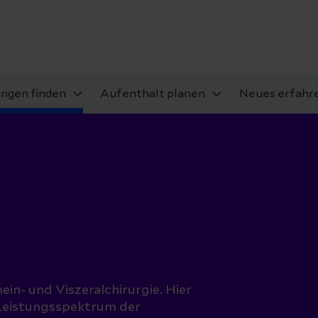
ungen finden
Aufenthalt planen
Neues erfahr
e
in- und Viszeralchirurgie. Hier
s Leistungsspektrum der