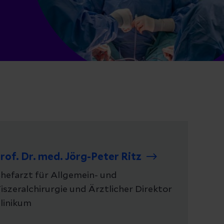
rof. Dr. med. Jörg-Peter Ritz
hefarzt für Allgemein- und
iszeralchirurgie und Ärztlicher Direktor
linikum