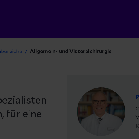
hbereiche
Allgemein- und Viszeralchirurgie
P
ezialisten
C
 für eine
V
K