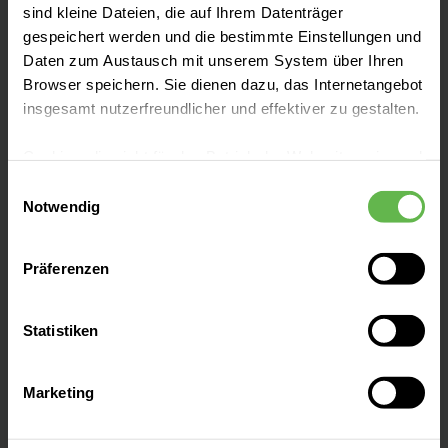
sind kleine Dateien, die auf Ihrem Datenträger
gespeichert werden und die bestimmte Einstellungen und
Presse und Aktuelles
Daten zum Austausch mit unserem System über Ihren
Browser speichern. Sie dienen dazu, das Internetangebot
insgesamt nutzerfreundlicher und effektiver zu gestalten.
Veranstaltungen
Cookies, die nicht für den Betrieb der Webseite zwingend
notwendig sind, dürfen nur mit Ihrer Einwilligung
Einwilligungsauswahl
Ihre Ansprechpartner
eingesetzt werden.
Notwendig
Es steht Ihnen frei, unsere Seite mit nur den notwendigen
Präferenzen
Folgen Sie uns
Cookies zu benutzen, eine individuelle Auswahl
hinsichtlich der nicht notwendigen Cookies zu treffen
oder durch Auswahl von „Alle Cookies akzeptieren“ in die
Statistiken
Verwendung aller Cookies einzuwilligen. Ihre
Auswahlentscheidung können Sie jederzeit ändern oder
Lageplan
Marketing
widerrufen.
Hier finden Sie aktuelle Ansprechpartner,