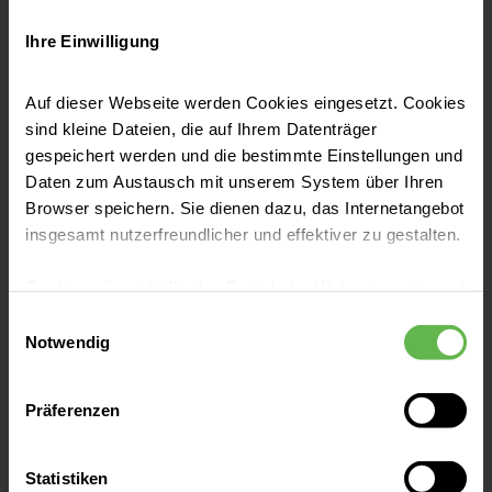
Fachkunde Ösophago-Gastro-
Duodenoskopie
Ihre Einwilligung
2006 Habilitation: „Thermische In-situ
Auf dieser Webseite werden Cookies eingesetzt. Cookies
Ablationsverfahren zur Behandlung von
sind kleine Dateien, die auf Ihrem Datenträger
malignen Tumoren - Experimentelle und
gespeichert werden und die bestimmte Einstellungen und
klinische Untersuchungen“
Daten zum Austausch mit unserem System über Ihren
Browser speichern. Sie dienen dazu, das Internetangebot
2006 bis 2008 Leitender Oberarzt
insgesamt nutzerfreundlicher und effektiver zu gestalten.
2008 bis 2011 Stellvertretender
Klinikdirektor und ständiger Vertreter des
Cookies, die nicht für den Betrieb der Webseite zwingend
notwendig sind, dürfen nur mit Ihrer Einwilligung
Direktors, Charité – Camous Benjamin
Einwilligungsauswahl
eingesetzt werden.
Notwendig
Franklin
2011 Ernennung zum außerplanmäßigen
Es steht Ihnen frei, unsere Seite mit nur den notwendigen
Präferenzen
Cookies zu benutzen, eine individuelle Auswahl
Professor Charité Universitätsmedizin
hinsichtlich der nicht notwendigen Cookies zu treffen
Berlin
oder durch Auswahl von „Alle Cookies akzeptieren“ in die
Statistiken