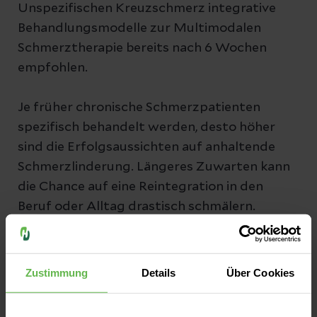
Unspezifischen Kreuzschmerz integrative
Behandlungsmodelle zur Multimodalen
Schmerztherapie bereits nach 6 Wochen
empfohlen.
Je früher chronische Schmerzpatienten
spezifisch behandelt werden, desto höher
sind die Erfolgsaussichten auf anhaltende
Schmerzlinderung. Längeres Zuwarten kann
die Chance auf eine Reintegration in den
Beruf oder Alltag drastisch schmälern.
Wir freuen uns auf Sie.
Zustimmung
Details
Über Cookies
Jörg Oelschlegel und Team