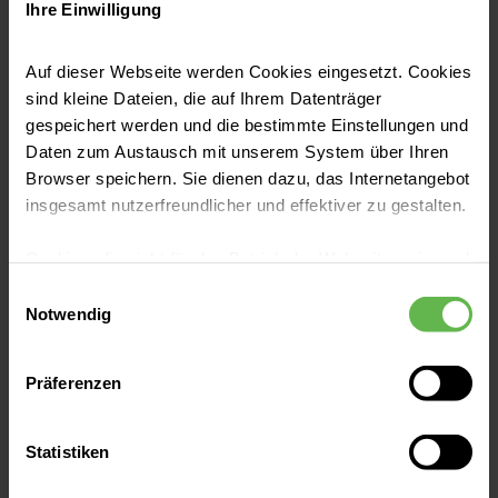
Ihre Einwilligung
Auf dieser Webseite werden Cookies eingesetzt. Cookies
sind kleine Dateien, die auf Ihrem Datenträger
gespeichert werden und die bestimmte Einstellungen und
Praxis
Daten zum Austausch mit unserem System über Ihren
Browser speichern. Sie dienen dazu, das Internetangebot
insgesamt nutzerfreundlicher und effektiver zu gestalten.
Mehr erfahren
Cookies, die nicht für den Betrieb der Webseite zwingend
notwendig sind, dürfen nur mit Ihrer Einwilligung
Einwilligungsauswahl
eingesetzt werden.
Notwendig
Stationär
Es steht Ihnen frei, unsere Seite mit nur den notwendigen
Präferenzen
Cookies zu benutzen, eine individuelle Auswahl
hinsichtlich der nicht notwendigen Cookies zu treffen
Mehr erfahren
oder durch Auswahl von „Alle Cookies akzeptieren“ in die
Statistiken
Verwendung aller Cookies einzuwilligen. Ihre
Auswahlentscheidung können Sie jederzeit ändern oder