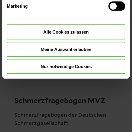
Marketing
widerrufen.
Tagesklinik
Alle Cookies zulassen
Mehr erfahren
Meine Auswahl erlauben
Nur notwendige Cookies
Schmerzfragebogen MVZ
Schmerzfragebogen der Deutschen
Schmerzgesellschaft