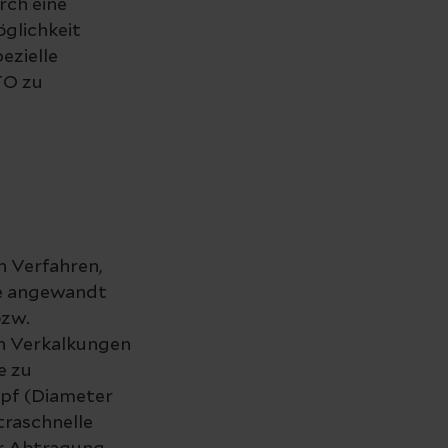
rch eine
glichkeit
ezielle
TO zu
n Verfahren,
ße angewandt
bzw.
en Verkalkungen
e zu
opf (Diameter
traschnelle