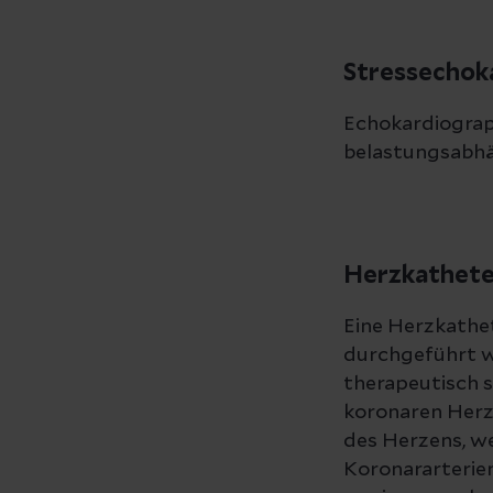
Stressechok
Echokardiograp
belastungsabh
Herzkathet
Eine Herzkathe
durchgeführt w
therapeutisch s
koronaren Herz
des Herzens, w
Koronararterie