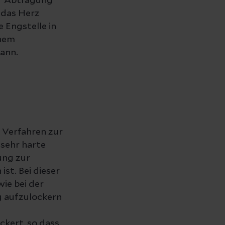
er Abtragung
 das Herz
 Engstelle in
inem
kann.
 Verfahren zur
 sehr harte
ung zur
st. Bei dieser
ie bei der
g aufzulockern
ckert, so dass