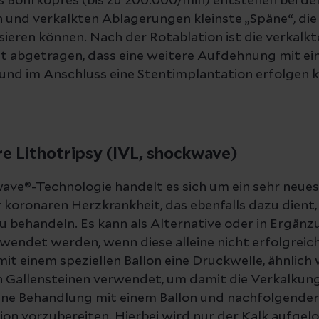
Bohrkopfes (bis zu 200.000/min) entstehen bei d
 und verkalkten Ablagerungen kleinste „Späne“, die
ieren können. Nach der Rotablation ist die verkalkte
it abgetragen, dass eine weitere Aufdehnung mit e
und im Anschluss eine Stentimplantation erfolgen 
re Lithotripsy (IVL, shockwave)
ave®-Technologie handelt es sich um ein sehr neues
koronaren Herzkrankheit, das ebenfalls dazu dient,
 behandeln. Es kann als Alternative oder in Ergänz
wendet werden, wenn diese alleine nicht erfolgreich i
t einem speziellen Ballon eine Druckwelle, ähnlich w
 Gallensteinen verwendet, um damit die Verkalkun
eine Behandlung mit einem Ballon und nachfolgender
on vorzubereiten. Hierbei wird nur der Kalk aufgelo