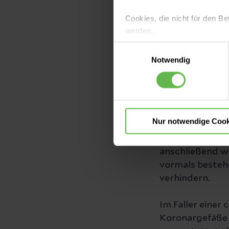
Gefäß vorliegen
Cookies, die nicht für den Be
Pumpkraft des 
werden.
Sichtbare Engst
Einwilligungsauswahl
Es steht Ihnen frei, unsere S
das verengte Ge
Notwendig
nicht notwendigen Cookies zu
aufgedehnt wir
einzuwilligen. Ihre Auswahle
zu verhindern, 
verengt, wird i
eingesetzt. Hie
Nur notwendige Cook
in zusammengefa
und sich dann d
anschließend wi
vormals besteh
verhindern.
Im Faller einer
Koronargefäße 