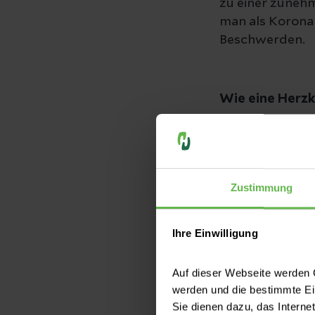
zu einer zuneh
man als Korona
Beschwerden.
Wie eine Herzk
Für die Herzka
Punktionsstelle
Zustimmung
durchgeführt. 
punktieren und 
diesen Draht ka
Ihre Einwilligung
Katheter ist ei
vorgeschoben wi
Auf dieser Webseite werden C
Röntgenröhre e
werden und die bestimmte E
vorgebrachten 
Sie dienen dazu, das Interne