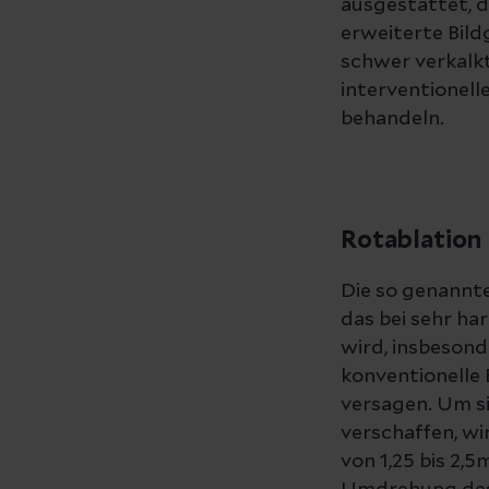
ausgestattet, d
erweiterte Bil
schwer verkalkt
interventionell
behandeln.
Rotablation
Die so genannte
das bei sehr h
wird, insbesond
konventionelle 
versagen. Um s
verschaffen, wi
von 1,25 bis 2,