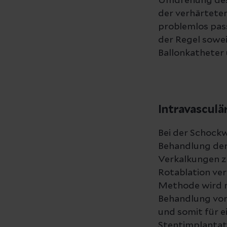
Umdrehung des 
der verhärteten
problemlos pass
der Regel sowe
Ballonkatheter 
Intravasculä
Bei der Schockw
Behandlung der 
Verkalkungen zu
Rotablation ver
Methode wird mi
Behandlung von
und somit für 
Stentimplantati