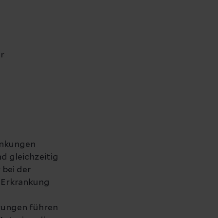
r
ankungen
d gleichzeitig
 bei der
e Erkrankung
rungen führen