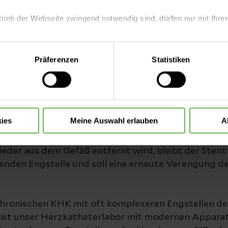
de Engstellen sichtbar. Ferner besteht die Möglichk
trieb der Webseite zwingend notwendig sind, dürfen nur mit Ihrer
Herzens zu beurteilen.
ellen können in gleicher Sitzung behandelt werden. 
eite mit nur den notwendigen Cookies zu benutzen, eine individue
fäß ein kleiner Ballon eingebracht, der dann kurz in
Präferenzen
Statistiken
 treffen oder durch Auswahl von „Alle Cookies akzeptieren“ in 
d, um das Gefäß so wieder auf die normale Weite 
ntscheidung können Sie jederzeit ändern oder widerrufen.
dass sich das Blutgefäß an der entsprechenden Stell
n der Regel zusätzlich eine Gefäßstütze - ein sogena
rbei handelt es sich um ein kleines Röhrchen aus Dra
ies
Meine Auswahl erlauben
A
ltetem Zustand auf einem Ballon in die Engstelle 
ort beim Aufblasen des Ballons entfaltet. Während 
eder aus dem Gefäß entfernt wird, bleibt der Stent
enden Engstelle und soll eine erneute Verengung d
 chronischen KHK mit oft komplexeren Engstellen de
ist unser Herzkatheterlabor mit modernen Appara