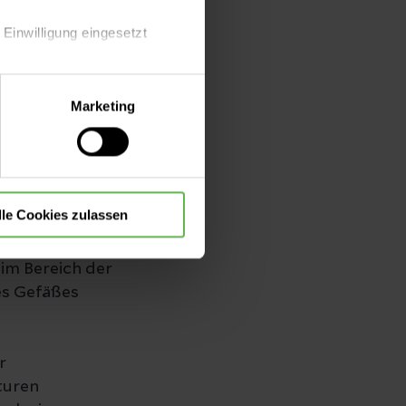
eit die
 Einwilligung eingesetzt
Hierzu wird in
lle Auswahl hinsichtlich der
 der Engstelle
Marketing
die Verwendung aller Cookies
aufzudehnen. Um
e schnell wieder
nnter Stent -
htgeflecht, das
lle Cookies zulassen
eingeführt wird
der Ballon
 im Bereich der
es Gefäßes
r
turen