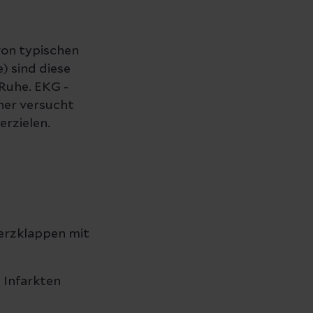
on typischen
) sind diese
Ruhe. EKG -
her versucht
erzielen.
erzklappen mit
 Infarkten