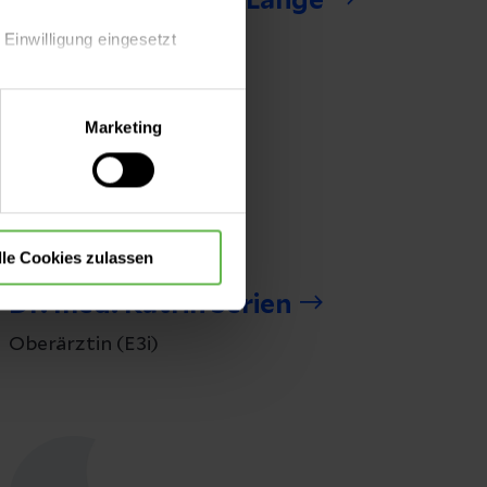
Andreas Friedrich Lange
 Einwilligung eingesetzt
Oberarzt (I2)
lle Auswahl hinsichtlich der
Marketing
die Verwendung aller Cookies
lle Cookies zulassen
Dr. med. Katrin Serien
Oberärztin (E3i)