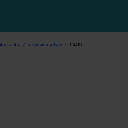
hbereiche
Intensivmedizin
Team