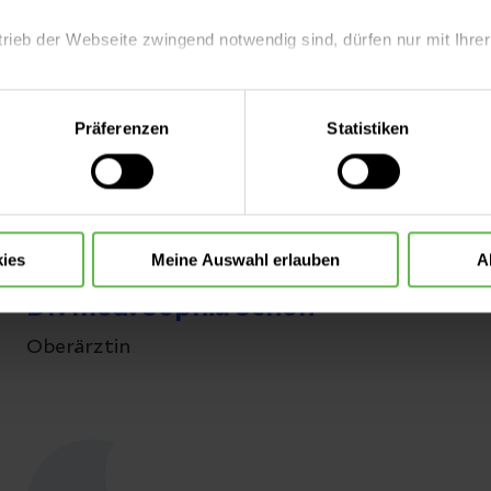
Paulius Kirkus
trieb der Webseite zwingend notwendig sind, dürfen nur mit Ihrer
Oberarzt B2
eite mit nur den notwendigen Cookies zu benutzen, eine individue
Präferenzen
Statistiken
 treffen oder durch Auswahl von „Alle Cookies akzeptieren“ in 
ntscheidung können Sie jederzeit ändern oder widerrufen.
ies
Meine Auswahl erlauben
A
Dr. med. Sophia Schön
Oberärztin