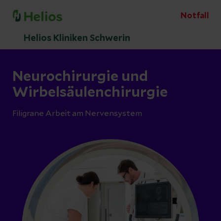
Notfall
Helios Kliniken Schwerin
Neurochirurgie und
Wirbelsäulenchirurgie
Filigrane Arbeit am Nervensystem