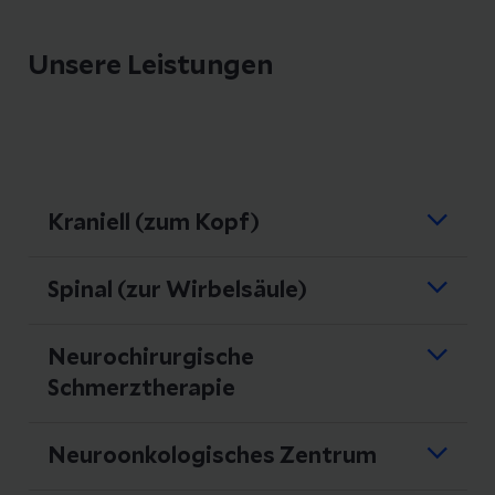
Unsere Leistungen
Kraniell (zum Kopf)
Tumor
Spinal (zur Wirbelsäule)
Gliale Tumoren (Astrozytome,
Oligodendrogliome, Glioblastome)
Degenerativ
Neurochirurgische
Bandscheibenvorfälle (cervikal,
zerebrale Metastasen
Schmerztherapie
thorakal, lumbal)
Meningeome (Konvexität,
Implantation von cervikalen
Neuroonkologisches Zentrum
Schädelbasis)
Lokale Infiltrationen,
Bandscheibenprothesen