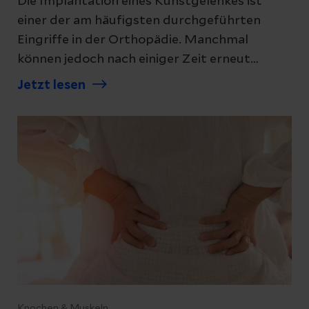
Die Implantation eines Kunstgelenkes ist
einer der am häufigsten durchgeführten
Eingriffe in der Orthopädie. Manchmal
können jedoch nach einiger Zeit erneut
Beschwerden auftreten, die einen Wechsel
Jetzt lesen
des Kunstgelenks erforderlich machen.
Erfahren Sie alles Wissenswerte rund um
Revisionsoperationen bei künstlichen
Gelenken.
Knochen & Muskeln