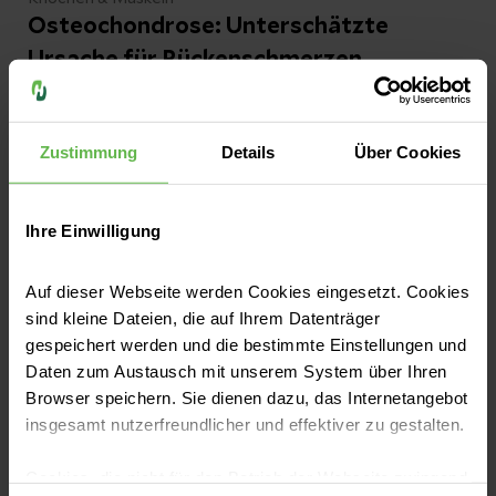
Osteochondrose: Unterschätzte
Ursache für Rückenschmerzen
Eine Osteochondrose zählt zu den typischen
Abnutzungserkrankungen der Wirbelsäule.
Zustimmung
Details
Über Cookies
Wir erklären Ihnen, wie das Krankheitsbild
aussieht, wer davon betroffen ist und welche
Ihre Einwilligung
Therapie Schmerzen lindern kann.
Jetzt lesen
Auf dieser Webseite werden Cookies eingesetzt. Cookies
sind kleine Dateien, die auf Ihrem Datenträger
gespeichert werden und die bestimmte Einstellungen und
Daten zum Austausch mit unserem System über Ihren
Browser speichern. Sie dienen dazu, das Internetangebot
insgesamt nutzerfreundlicher und effektiver zu gestalten.
Cookies, die nicht für den Betrieb der Webseite zwingend