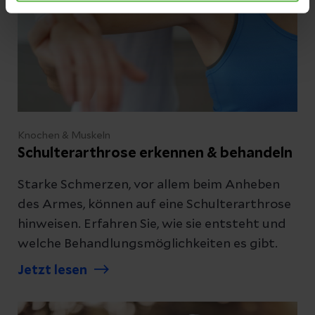
Knochen & Muskeln
Schulterarthrose erkennen & behandeln
Starke Schmerzen, vor allem beim Anheben
des Armes, können auf eine Schulterarthrose
hinweisen. Erfahren Sie, wie sie entsteht und
welche Behandlungsmöglichkeiten es gibt.
Jetzt lesen