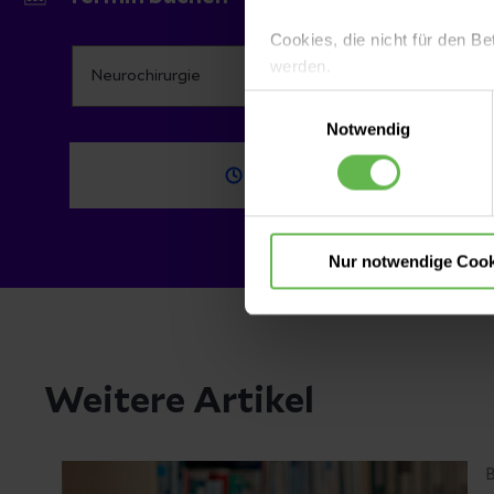
Cookies, die nicht für den Be
werden.
Einwilligungsauswahl
Es steht Ihnen frei, unsere S
Notwendig
nicht notwendigen Cookies zu
einzuwilligen. Ihre Auswahle
Termin vor Ort
Nur notwendige Cook
Weitere Artikel