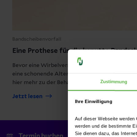
Bandscheibenvorfall
Eine Prothese für die kaputte Bandsc
Bevor eine Wirbelversteifung eintritt, bietet d
eine schonende Alternative an: eine Bandschei
Zustimmung
hier mehr zu der Behandlungsmethode mit de
Jetzt lesen
Ihre Einwilligung
Auf dieser Webseite werden C
werden und die bestimmte E
Sie dienen dazu, das Interne
Termin buchen