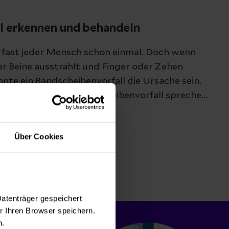
l erkennen und behandeln
fast jeder Mensch schon einmal. Doch wenn
r Beine ausstrahlt und Finger oder Zehen
nnte ein Bandscheibenvorfall die Ursache sein.
mptome für einen Bandscheibenvorfall sprechen
aussieht.
Über Cookies
Datenträger gespeichert
 Ihren Browser speichern.
n.