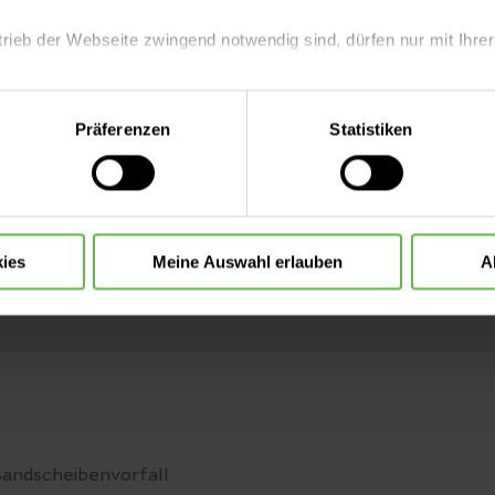
trieb der Webseite zwingend notwendig sind, dürfen nur mit Ihrer
eite mit nur den notwendigen Cookies zu benutzen, eine individue
Präferenzen
Statistiken
 treffen oder durch Auswahl von „Alle Cookies akzeptieren“ in 
ntscheidung können Sie jederzeit ändern oder widerrufen.
Videosprechstunde
ies
Meine Auswahl erlauben
A
Bandscheibenvorfall