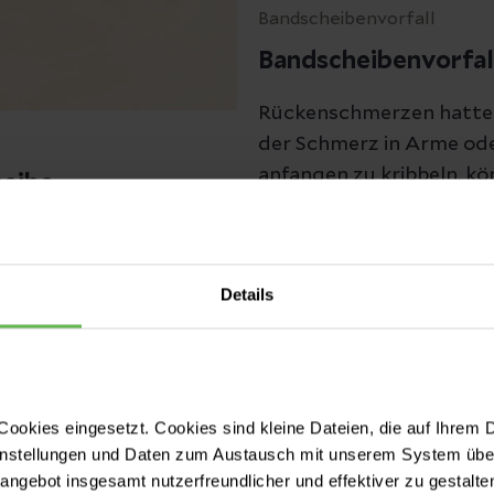
Bandscheibenvorfall
Bandscheibenvorfal
Rückenschmerzen hatte 
der Schmerz in Arme ode
anfangen zu kribbeln, kö
heibe
Erfahren Sie, welche Sy
ie Wirbelsäulenchirurgie
und wie die Behandlung 
Jetzt lesen
benprothese. Erfahren Sie
Details
m Implantat.
ookies eingesetzt. Cookies sind kleine Dateien, die auf Ihrem 
instellungen und Daten zum Austausch mit unserem System über
tangebot insgesamt nutzerfreundlicher und effektiver zu gestalte