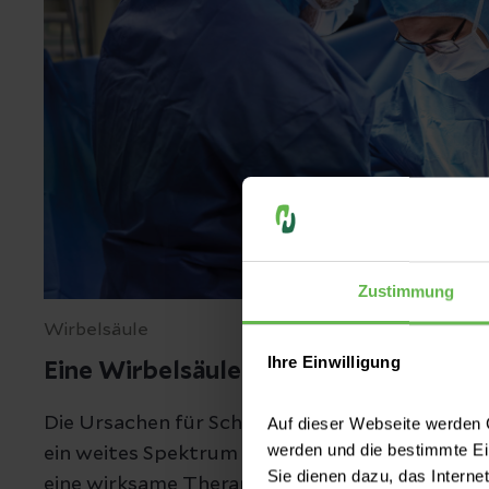
Zustimmung
Wirbelsäule
Ihre Einwilligung
Eine Wirbelsäulen-Operation als letz
Die Ursachen für Schmerzen an der Wirbelsäule s
Auf dieser Webseite werden C
werden und die bestimmte E
ein weites Spektrum an medizinischer Kompet
Sie dienen dazu, das Interne
eine wirksame Therapie erforderlich ist. Geg