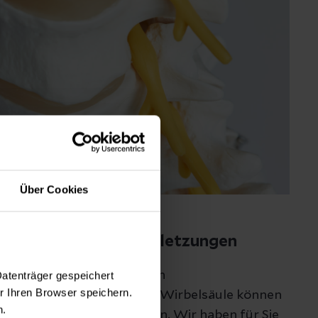
Über Cookies
d um Wirbelsäulenverletzungen
Datenträger gespeichert
 bis hin zu unfallbedingten
 Ihren Browser speichern.
en – Verletzungen an der Wirbelsäule können
n.
erden und Ursachen haben. Wir haben für Sie