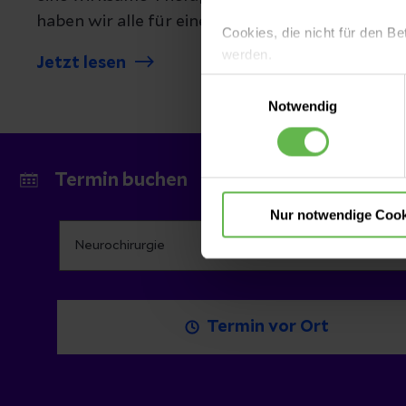
haben wir alle für eine interdisziplinäre Ther
Cookies, die nicht für den Be
unter einem Dach vereint.
werden.
Jetzt lesen
Einwilligungsauswahl
Es steht Ihnen frei, unsere S
Notwendig
nicht notwendigen Cookies zu
einzuwilligen. Ihre Auswahle
Termin buchen
Nur notwendige Cook
Termin vor Ort