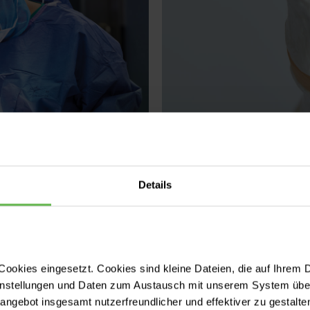
Details
Wirbelsäule
te Option
Alles Wichtige run
ind so vielfältig, dass
ookies eingesetzt. Cookies sind kleine Dateien, die auf Ihrem 
Vom Bandscheibenvorfall
instellungen und Daten zum Austausch mit unserem System über
enz und Erfahrung für
Wirbelsäulenschädigung
tangebot insgesamt nutzerfreundlicher und effektiver zu gestalte
en Ihre Rückenschmerzen
unterschiedliche Beschw