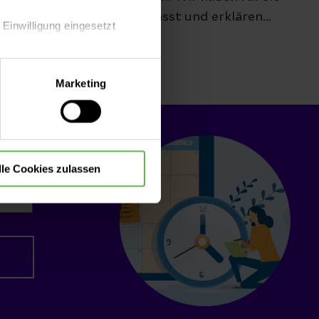
heitsbilder zusammengefasst und erklären
 Einwilligung eingesetzt
handeln kann.
lle Auswahl hinsichtlich der
Marketing
die Verwendung aller Cookies
lle Cookies zulassen