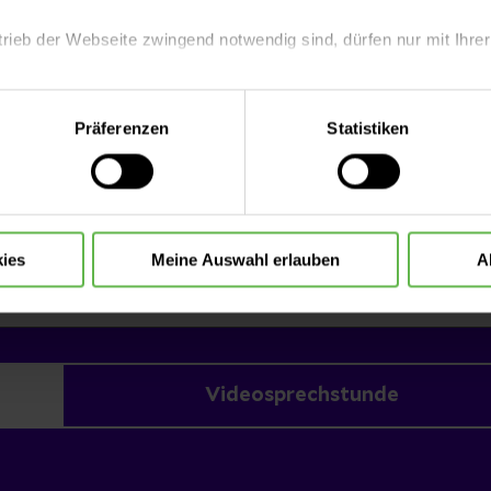
apie notwendigen Teams
die verschiedenen Krank
trieb der Webseite zwingend notwendig sind, dürfen nur mit Ihrer
Ihnen, wie man diese be
Jetzt lesen
eite mit nur den notwendigen Cookies zu benutzen, eine individue
Präferenzen
Statistiken
 treffen oder durch Auswahl von „Alle Cookies akzeptieren“ in 
ntscheidung können Sie jederzeit ändern oder widerrufen.
ies
Meine Auswahl erlauben
A
Videosprechstunde