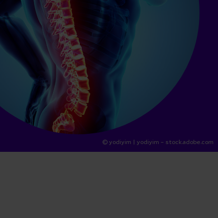
© yodiyim
| yodiyim – stock.adobe.com