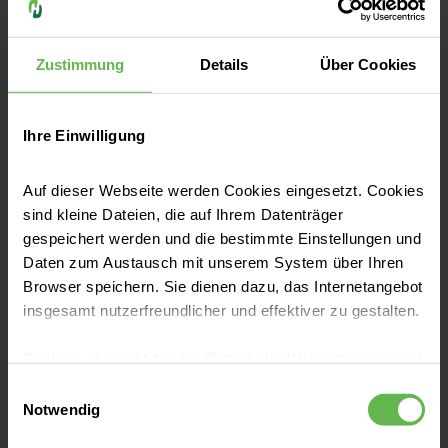
Wismarsche Straße 393-397
19055 Schwerin
Zustimmung
Details
Über Cookies
Anfahrt auf Google Maps
Tel:
(0385) 520 0
Ihre Einwilligung
E-Mail senden
Auf dieser Webseite werden Cookies eingesetzt. Cookies
sind kleine Dateien, die auf Ihrem Datenträger
gespeichert werden und die bestimmte Einstellungen und
Daten zum Austausch mit unserem System über Ihren
Browser speichern. Sie dienen dazu, das Internetangebot
Unsere Qualität
insgesamt nutzerfreundlicher und effektiver zu gestalten.
"Besser geht immer!", daher ist Qualität bei
uns nicht nur ein Wort, es ist ein Versprechen.
Cookies, die nicht für den Betrieb der Webseite zwingend
Seit mehr als 25 Jahren messen und
notwendig sind, dürfen nur mit Ihrer Einwilligung
Einwilligungsauswahl
optimieren wir unsere Qualität, damit sie
eingesetzt werden.
Notwendig
bestmöglich und sicher behandelt werden.