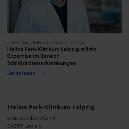
Behandlungsqualität und ermöglicht
uns, neue wissenschaftliche
Erkenntnisse zur Behandlung der
einzelnen Krankheitsbilder zu
gewinnen. Hierdurch kann die die
Therapie in der Zukunft noch weiter
Helios Park-Klinikum Leipzig | 23.10.2024
verbessert werden.
Helios Park-Klinikum Leipzig stärkt
Expertise im Bereich
Schilddrüsenerkrankungen
Jetzt lesen
Helios Park-Klinikum Leipzig
Strümpellstraße 41
04289 Leipzig