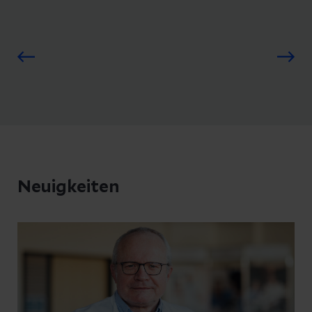
der Patienten vollständig
entschieden werden, ob unterstützend
anonymisierte wichtige
eine Chemotherapie durchgeführt
Patientendaten und Informationen
werden soll.
zum Ablauf der Operation und dem
Das operative Behandlungsspektrum
stationären Aufenthalt.
reicht von gut durchführbaren Eingriffen
Des Weiteren finden
bis hin zu sehr ausgedehnten
Kontrolluntersuchungen in einer
Operationen und komplexen Strategien,
eigens dafür eingerichteten
die eine fundierte leberchirurgische
Sprechstunde sowie regelmäßige
Erfahrung erfordern. Die Operationen
Neuigkeiten
Befragungen bezüglich der
werden je nach Situation offen oder
Lebensqualität und eventuell
laparoskopisch (Schlüsselloch-Methode)
aufgetretener Probleme in einem
durchgeführt.
festgelegten Zeitraum statt.
Dies garantiert unseren Patient:innen
einen höchst möglichen Standard der