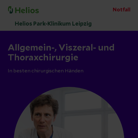
Notfall
Helios Park-Klinikum Leipzig
Allgemein-, Viszeral- und
Thoraxchirurgie
In besten chirurgischen Händen