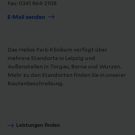
Juliane Fechner
Fax: 0341 864-2108
Kompetenzzentrum „Frühe
Interaktionsstörungen“ (FIS), Leipzig
E-Mail senden
Telefon (0341) 2303310
Roger Reinhardt
Das Helios Park-Klinikum verfügt über
Stationen Jugend 1 und Jugend 2, Leipzig
mehrere Standorte in Leipzig und
Telefon (0341) 864-253599
Außenstellen in Torgau, Borna und Wurzen.
Mehr zu den Standorten finden Sie in unserer
Station für Kinder und Jugendliche
Routenbeschreibung.
Telefon (0341) 864-253546
Katja Zacke
Psychiatrische Institutsambulanz (PIAK)
und Tagesklinik Leipzig
Leistungen finden
Telefon (0341) 864-253598