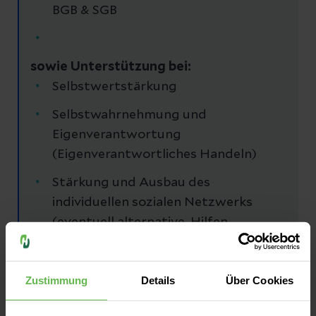
BGB & SGB
sowie Unterstützung bei:
Selbstwertstärkung
Selbstwahrnehmung und
Eigenverantwortung
(Eigenverantwortliches Handeln)
Stärkung und Ausbau des
individuellen sozialen Netzwerks
(eventuell alternative Hilfen
installieren wie z.B.
Erziehungsberatung,
Zustimmung
Details
Über Cookies
Selbsthilfegruppe, Beratungsstellen)
Freizeitgestaltung (Hobbyfindung,