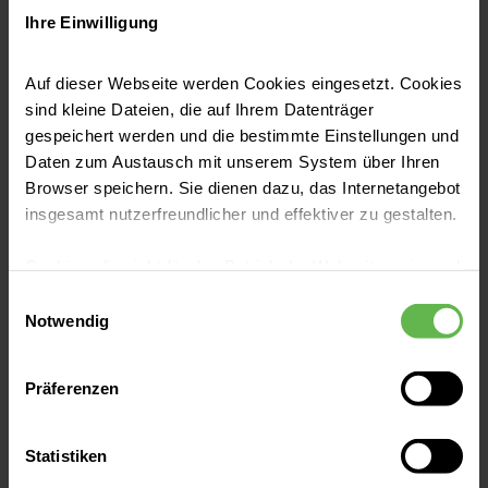
Vereinssuche, etc.)
Ihre Einwilligung
Gestaltung von Übergängen und
Auf dieser Webseite werden Cookies eingesetzt. Cookies
Wiedereingliederung in das
sind kleine Dateien, die auf Ihrem Datenträger
persönliche/schulische Umfeld
gespeichert werden und die bestimmte Einstellungen und
Daten zum Austausch mit unserem System über Ihren
Browser speichern. Sie dienen dazu, das Internetangebot
insgesamt nutzerfreundlicher und effektiver zu gestalten.
Cookies, die nicht für den Betrieb der Webseite zwingend
Gruppenarbeit
notwendig sind, dürfen nur mit Ihrer Einwilligung
Einwilligungsauswahl
eingesetzt werden.
Notwendig
Soziales Kompetenztraining
Weitere Services
Es steht Ihnen frei, unsere Seite mit nur den notwendigen
Angebot von Hausbesuchen und
Geschlechtsspezifische
Präferenzen
Cookies zu benutzen, eine individuelle Auswahl
häuslicher Beratung
Gruppenarbeit
Ansprechpartner in Ihrer Nähe
hinsichtlich der nicht notwendigen Cookies zu treffen
Organisation und Durchführung von
Medienkompetenztraining
oder durch Auswahl von „Alle Cookies akzeptieren“ in die
Statistiken
Verwendung aller Cookies einzuwilligen. Ihre
Helferkonferenzen