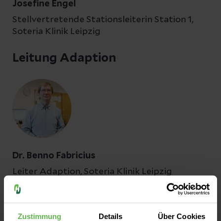
Josefine Engel
Stellvertretende Stationsleiterin Station 1,
Soteria Klinik Leipzig
Leitung Adaption
Dr. Benno Fabricius
Leiter Adaption, Soteria Klinik Leipzig
Sozialdienst
Zustimmung
Details
Über Cookies