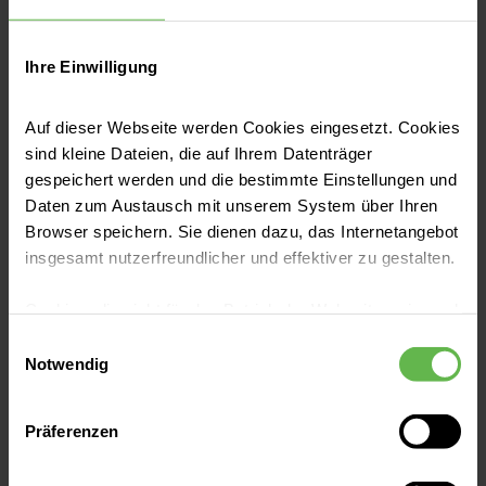
Ihre Einwilligung
Auf dieser Webseite werden Cookies eingesetzt. Cookies
sind kleine Dateien, die auf Ihrem Datenträger
Luise Zippel
gespeichert werden und die bestimmte Einstellungen und
Sozialarbeiterin Bereich 2, Soteria Klinik
Daten zum Austausch mit unserem System über Ihren
Leipzig
Browser speichern. Sie dienen dazu, das Internetangebot
insgesamt nutzerfreundlicher und effektiver zu gestalten.
Cookies, die nicht für den Betrieb der Webseite zwingend
notwendig sind, dürfen nur mit Ihrer Einwilligung
Einwilligungsauswahl
eingesetzt werden.
Notwendig
Es steht Ihnen frei, unsere Seite mit nur den notwendigen
Präferenzen
Melanie Weinert
Cookies zu benutzen, eine individuelle Auswahl
hinsichtlich der nicht notwendigen Cookies zu treffen
Sozialarbeiterin Bereich 1, Soteria Klinik