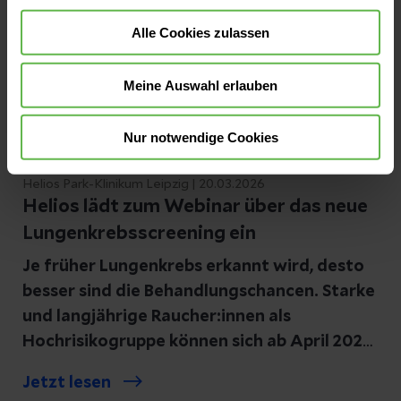
Alle Cookies zulassen
Meine Auswahl erlauben
Nur notwendige Cookies
Helios Park-Klinikum Leipzig | 20.03.2026
Helios lädt zum Webinar über das neue
Lungenkrebsscreening ein
Je früher Lungenkrebs erkannt wird, desto
besser sind die Behandlungschancen. Starke
und langjährige Raucher:innen als
Hochrisikogruppe können sich ab April 2026
in einem Screening untersuchen lassen. Die
Jetzt lesen
hochspezialisierten Helios Zentren für