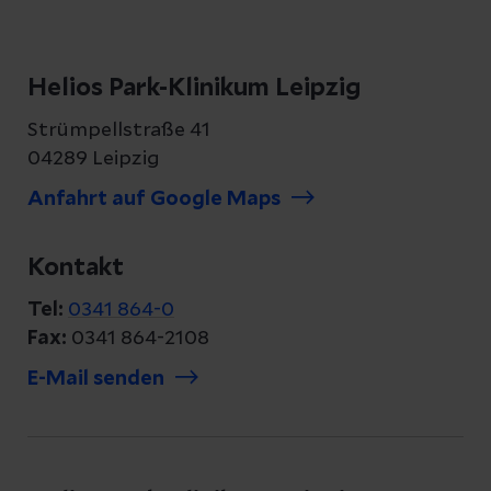
Lungenkrebs setzen auf moderne Verfahren
zur Abklärung und Therapie. Am
Donnerstag, 23. April 2026, um 18:30 Uhr
Helios Park-Klinikum Leipzig
erfahren Interessierte, für wen das
Strümpellstraße 41
Screening gedacht ist, wie die
04289 Leipzig
Untersuchung abläuft und was nach einem
Anfahrt auf Google Maps
auffälligen Befund passiert.
Kontakt
Tel:
0341 864-0
Fax:
0341 864-2108
E-Mail senden