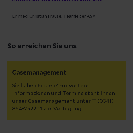
Neben den standardisierten
Diagnostik- und Therapiemaßnahmen
Dr. med. Christian Prause, Teamleiter ASV
können auch spezielle diagnostische
Verfahren zusätzlich durchgeführt
werden (z. B. PET-CT).
So erreichen Sie uns
Die Teammitglieder stimmen sich bei
Bedarf über Ihre Behandlung ab.
Eine Teilnahme ist zu jedem Zeitpunkt
Casemanagement
und in jeder Phase einer
Krebserkrankung im Magen-Darm-
Sie haben Fragen? Für weitere
Bereich möglich.
Informationen und Termine steht Ihnen
unser Casemanagement unter T (0341)
Ein fachärztliches Team-Mitglied
864-252201 zur Verfügung.
klärt Sie über die Behandlung auf.
In der wöchentlich stattfindenden
Tumor-Konferenz erfolgt die