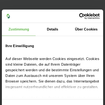
Das Helios Park-Klinikum verfügt über
mehrere Standorte in Leipzig und
Außenstellen in Torgau, Borna und Wurzen.
Zustimmung
Details
Über Cookies
Mehr zu den Standorten finden Sie in unserer
Routenbeschreibung.
Ihre Einwilligung
Auf dieser Webseite werden Cookies eingesetzt. Cookies
sind kleine Dateien, die auf Ihrem Datenträger
gespeichert werden und die bestimmte Einstellungen und
Leistungen finden
Daten zum Austausch mit unserem System über Ihren
Browser speichern. Sie dienen dazu, das Internetangebot
insgesamt nutzerfreundlicher und effektiver zu gestalten.
Besucherinformationen
Cookies, die nicht für den Betrieb der Webseite zwingend
notwendig sind, dürfen nur mit Ihrer Einwilligung