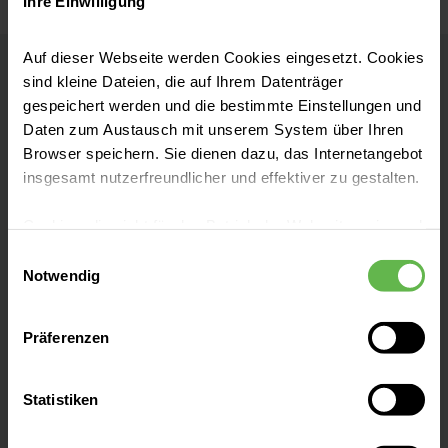
Ihre Einwilligung
Auf dieser Webseite werden Cookies eingesetzt. Cookies
sind kleine Dateien, die auf Ihrem Datenträger
Helios Park-Klinikum Leipzig
gespeichert werden und die bestimmte Einstellungen und
Daten zum Austausch mit unserem System über Ihren
Akademisches Lehrkrankenhaus der
Browser speichern. Sie dienen dazu, das Internetangebot
Universität Leipzig
insgesamt nutzerfreundlicher und effektiver zu gestalten.
Kontakt
Cookies, die nicht für den Betrieb der Webseite zwingend
notwendig sind, dürfen nur mit Ihrer Einwilligung
Einwilligungsauswahl
Strümpellstraße 41
eingesetzt werden.
Notwendig
04289 Leipzig
Es steht Ihnen frei, unsere Seite mit nur den notwendigen
Anfahrt auf Google Maps
Präferenzen
Cookies zu benutzen, eine individuelle Auswahl
hinsichtlich der nicht notwendigen Cookies zu treffen
Tel:
0341 864-0
oder durch Auswahl von „Alle Cookies akzeptieren“ in die
Statistiken
Verwendung aller Cookies einzuwilligen. Ihre
Fax: 0341 864-2108
Auswahlentscheidung können Sie jederzeit ändern oder