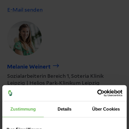
E-Mail senden
Melanie Weinert
Sozialarbeiterin Bereich 1, Soteria Klinik
Leipzig | Helios Park-Klinikum Leipzig
E-Mail senden
Zustimmung
Details
Über Cookies