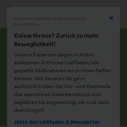
Notfall
Exklusiver Leitfaden & Newsletter zur
Helios Klinikum Emil von Behring
Kniearthrose
Kniearthrose? Zurück zu mehr
Orthopädie und
Beweglichkeit!
Unfallchirurgie
Unsere Experten zeigen in ihrem
exklusiven Arthrose-Leitfaden, wie
Die Klinik für Orthopädie und Unfallchirurgie hat als
gezielte Maßnahmen auch Ihnen helfen
orthopädisches Fachkrankenhaus Oskar-Helene-
Heim eine über hundertjährige Tradition in Berlin.
können. Wir beraten Sie gern
Die Klinik genießt regional und deutschlandweit ein
ausführlich über die Vor- und Nachteile
herausragendes Renomée und entwickelte sich
aufgrund der medizinischen Expertise bis heute zu
des operativen Gelenkersatzes und
einem orthopädischen Spezialzentrum zur
begleiten Sie engmaschig vor und nach
Diagnostik und Therapie sämtlicher Erkrankungen
dem Eingriff.
und Verletzungen des gesamten
Bewegungsapparates.
Jetzt den Leitfaden & Newsletter