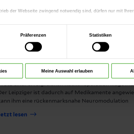
Jahrelang quälen Hans Munny starke Rückenschmer
trieb der Webseite zwingend notwendig sind, dürfen nur mit Ihrer
bringen keinen Erfolg. Helfen kann ihm das Team ru
wenigen Medizinern deutschlandweit die rückenmar
eite mit nur den notwendigen Cookies zu benutzen, eine individue
Präferenzen
Statistiken
Jetzt lesen
 treffen oder durch Auswahl von „Alle Cookies akzeptieren“ in 
ntscheidung können Sie jederzeit ändern oder widerrufen.
Rückenschmerzen
Erfahrungsbericht Neuromodulation: Klei
ies
Meine Auswahl erlauben
A
Trotz einer erfolgreichen Rückenoperation klagt M
Der Leipziger ist dadurch auf Medikamente angewies
kann ihm eine rückenmarksnahe Neuromodulation
Jetzt lesen