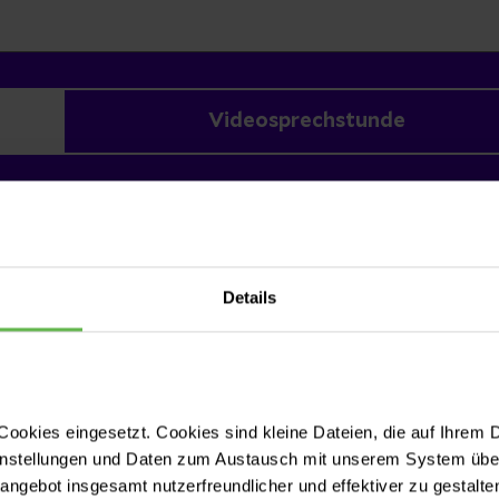
Videosprechstunde
Details
Rückenschmerzen
Rückenschmerzen
ookies eingesetzt. Cookies sind kleine Dateien, die auf Ihrem 
instellungen und Daten zum Austausch mit unserem System über
Chronische Rückenschmerzen: ein Erfahru
tangebot insgesamt nutzerfreundlicher und effektiver zu gestalte