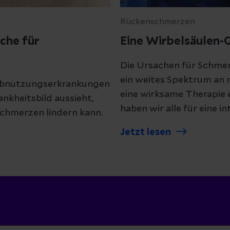
Rückenschmerzen
che für
Eine Wirbelsäulen-O
Die Ursachen für Schmerz
ein weites Spektrum an 
 Abnutzungserkrankungen
eine wirksame Therapie 
ankheitsbild aussieht,
haben wir alle für eine 
Schmerzen lindern kann.
unter einem Dach verein
Jetzt lesen