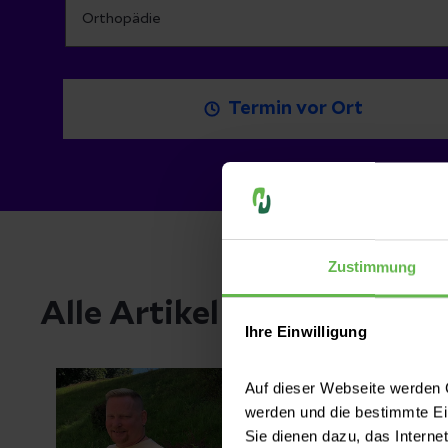
Termin vor Ort
Zustimmung
Alle Artikel zum Thema 
Ihre Einwilligung
Auf dieser Webseite werden C
werden und die bestimmte E
Sie dienen dazu, das Interne