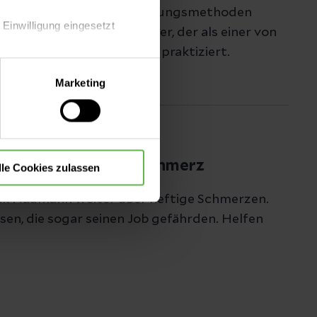
zen, konservative Behandlungsmethoden
 Einwilligung eingesetzt
nd um Oberarzt Uwe Mutter, der als einer von
ksnahe Neuromodulation praktiziert.
lle Auswahl hinsichtlich der
Marketing
die Verwendung aller Cookies
ner Impuls besiegt Schmerz
lle Cookies zulassen
aik Naumann weiter über heftige Schmerzen.
en, die sogar seinen Job gefährden. Helfen