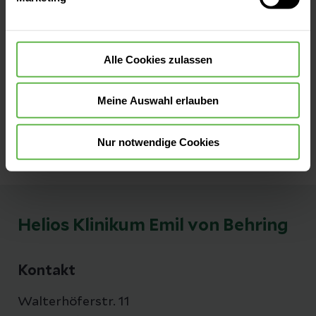
oder sonstige Verwertung solcher Inhalte
(insb. Grafiken, Tondokumente,
Videosequenzen und Texte) außerhalb der
Alle Cookies zulassen
Grenzen des Urheberrechts ist ohne
ausdrückliche Zustimmung des
Diensteanbieters nicht gestattet.
Meine Auswahl erlauben
Nur notwendige Cookies
Helios Klinikum Emil von Behring
Kontakt
Walterhöferstr. 11