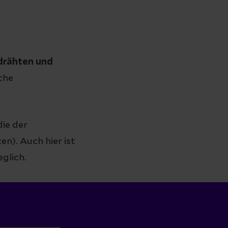
drähten und
iche
die der
n). Auch hier ist
glich.