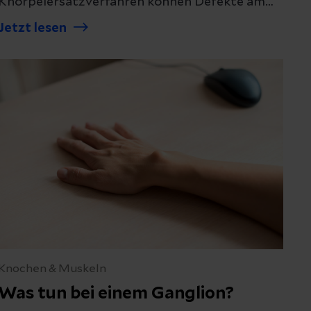
Knorpelersatzverfahren können Defekte am
Knorpel behoben werden. Erfahren Sie, was
Jetzt lesen
dabei passiert.
Knochen & Muskeln
Was tun bei einem Ganglion?