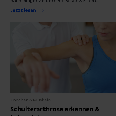
nach einiger Zeit erneut Beschwerden
auftreten, die einen Wechsel des Kunstgelenks
Jetzt lesen
erforderlich machen. Erfahren Sie alles
Wissenswerte rund um Revisionsoperationen
bei künstlichen Gelenken.
Knochen & Muskeln
Schulterarthrose erkennen &