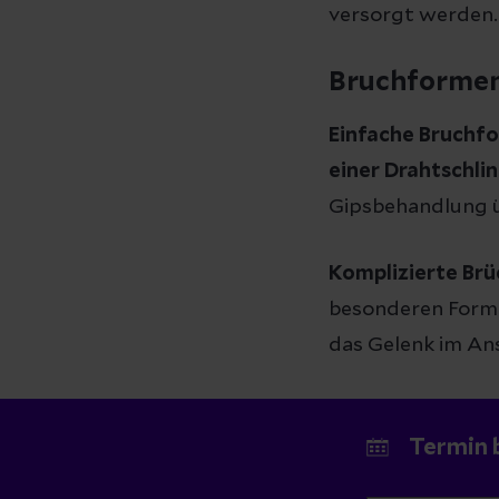
versorgt werden.
Bruchformen
Einfache Bruchf
einer Drahtschli
Gipsbehandlung üb
Komplizierte Br
besonderen Form 
das Gelenk im Ans
Termin 