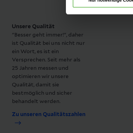
Unsere Qualität
"Besser geht immer!", daher
ist Qualität bei uns nicht nur
ein Wort, es ist ein
Versprechen. Seit mehr als
25 Jahren messen und
optimieren wir unsere
Qualität, damit sie
bestmöglich und sicher
behandelt werden.
Zu unseren Qualitätszahlen