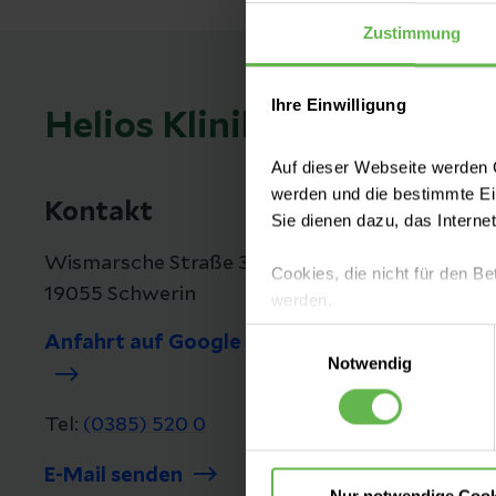
Zustimmung
Ihre Einwilligung
Helios Kliniken Schwerin
Auf dieser Webseite werden C
werden und die bestimmte E
Kontakt
Sie dienen dazu, das Interne
Wismarsche Straße 393-397
Cookies, die nicht für den Be
19055 Schwerin
werden.
Einwilligungsauswahl
Anfahrt auf Google Maps
Es steht Ihnen frei, unsere S
Notwendig
nicht notwendigen Cookies zu
einzuwilligen. Ihre Auswahle
Tel:
(0385) 520 0
E-Mail senden
Nur notwendige Cook