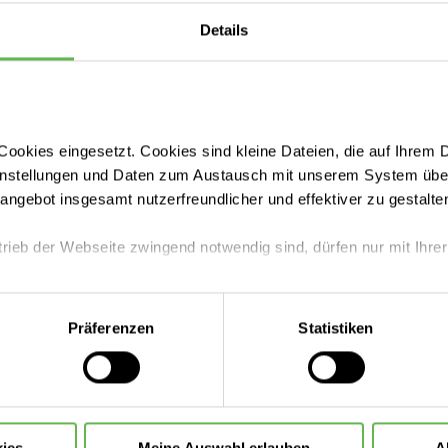
Details
ookies eingesetzt. Cookies sind kleine Dateien, die auf Ihrem 
instellungen und Daten zum Austausch mit unserem System über
Fachbereiche
tangebot insgesamt nutzerfreundlicher und effektiver zu gestalte
trieb der Webseite zwingend notwendig sind, dürfen nur mit Ihrer
Unsere Zentren
eite mit nur den notwendigen Cookies zu benutzen, eine individue
Präferenzen
Statistiken
Aufnahme & Checklisten
 treffen oder durch Auswahl von „Alle Cookies akzeptieren“ in 
ntscheidung können Sie jederzeit ändern oder widerrufen.
Zuzahlung & Kosten
ies
Meine Auswahl erlauben
A