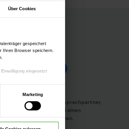
Über Cookies
Datenträger gespeichert
 Ihren Browser speichern.
Folgen Sie uns
n.
 Einwilligung eingesetzt
Lageplan
lle Auswahl hinsichtlich der
Marketing
die Verwendung aller Cookies
Hier finden Sie aktuelle Ansprechpartner,
Kontaktinformationen und einen
Übersichtsplan der Stationen.
lle Cookies zulassen