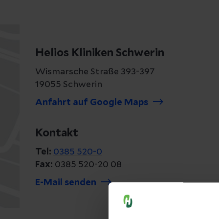
Helios Kliniken Schwerin
Wismarsche Straße 393-397
19055 Schwerin
Anfahrt auf Google Maps
Kontakt
Tel:
0385 520-0
Fax:
0385 520-20 08
E-Mail senden