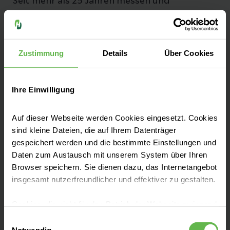
Seit mehr als 25 Jahren messen und
optimieren wir unsere Qualität, damit sie
bestmöglich und sicher behandelt werden.
Zustimmung
Details
Über Cookies
Zu unseren Qualitätszahlen
Ihre Einwilligung
Auf dieser Webseite werden Cookies eingesetzt. Cookies
Fachbereiche
sind kleine Dateien, die auf Ihrem Datenträger
gespeichert werden und die bestimmte Einstellungen und
Daten zum Austausch mit unserem System über Ihren
Unsere Zentren
Browser speichern. Sie dienen dazu, das Internetangebot
insgesamt nutzerfreundlicher und effektiver zu gestalten.
Aufnahme & Checklisten
Cookies, die nicht für den Betrieb der Webseite zwingend
notwendig sind, dürfen nur mit Ihrer Einwilligung
Einwilligungsauswahl
eingesetzt werden.
Notwendig