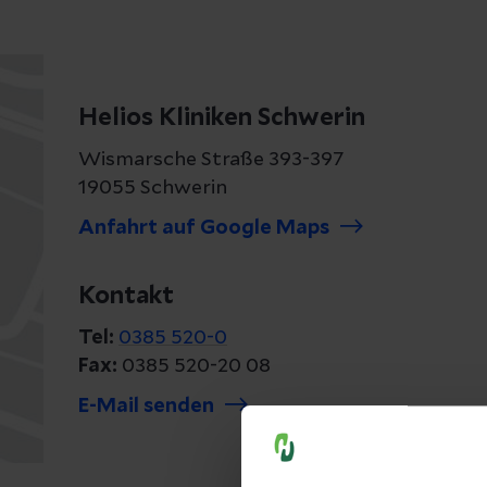
Helios Kliniken Schwerin
Wismarsche Straße 393-397
19055 Schwerin
Anfahrt auf Google Maps
Kontakt
Tel:
0385 520-0
Fax:
0385 520-20 08
E-Mail senden