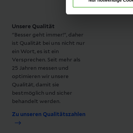
Unsere Qualität
"Besser geht immer!", daher
ist Qualität bei uns nicht nur
ein Wort, es ist ein
Versprechen. Seit mehr als
25 Jahren messen und
optimieren wir unsere
Qualität, damit sie
bestmöglich und sicher
behandelt werden.
Zu unseren Qualitätszahlen