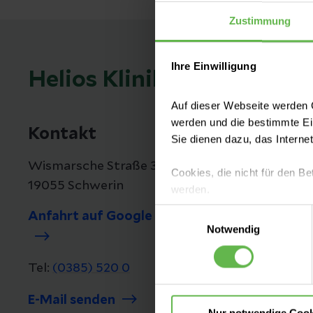
Zustimmung
Ihre Einwilligung
Helios Kliniken Schwerin
Auf dieser Webseite werden C
werden und die bestimmte E
Kontakt
Sie dienen dazu, das Interne
Wismarsche Straße 393-397
Cookies, die nicht für den Be
19055 Schwerin
werden.
Einwilligungsauswahl
Anfahrt auf Google Maps
Es steht Ihnen frei, unsere S
Notwendig
nicht notwendigen Cookies zu
einzuwilligen. Ihre Auswahle
Tel:
(0385) 520 0
E-Mail senden
Nur notwendige Cook