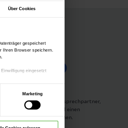
Über Cookies
Datenträger gespeichert
 Ihren Browser speichern.
Folgen Sie uns
n.
 Einwilligung eingesetzt
Lageplan
lle Auswahl hinsichtlich der
Marketing
die Verwendung aller Cookies
Hier finden Sie aktuelle Ansprechpartner,
Kontaktinformationen und einen
Übersichtsplan der Stationen.
lle Cookies zulassen