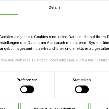
Details
ookies eingesetzt. Cookies sind kleine Dateien, die auf Ihrem 
instellungen und Daten zum Austausch mit unserem System über
Fachbereiche
tangebot insgesamt nutzerfreundlicher und effektiver zu gestalte
trieb der Webseite zwingend notwendig sind, dürfen nur mit Ihrer
Unsere Zentren
eite mit nur den notwendigen Cookies zu benutzen, eine individue
Präferenzen
Statistiken
Aufnahme & Checklisten
 treffen oder durch Auswahl von „Alle Cookies akzeptieren“ in 
ntscheidung können Sie jederzeit ändern oder widerrufen.
Zuzahlung & Kosten
ies
Meine Auswahl erlauben
A