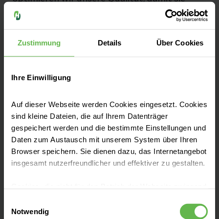
bestmöglich und sicher behandelt werden.
Zu unseren Qualitätszahlen
Zustimmung
Details
Über Cookies
Ihre Einwilligung
Fachbereiche
Auf dieser Webseite werden Cookies eingesetzt. Cookies
sind kleine Dateien, die auf Ihrem Datenträger
gespeichert werden und die bestimmte Einstellungen und
Unsere Zentren
Daten zum Austausch mit unserem System über Ihren
Browser speichern. Sie dienen dazu, das Internetangebot
insgesamt nutzerfreundlicher und effektiver zu gestalten.
Aufnahme & Checklisten
Cookies, die nicht für den Betrieb der Webseite zwingend
notwendig sind, dürfen nur mit Ihrer Einwilligung
Einwilligungsauswahl
eingesetzt werden.
Zuzahlung & Kosten
Notwendig