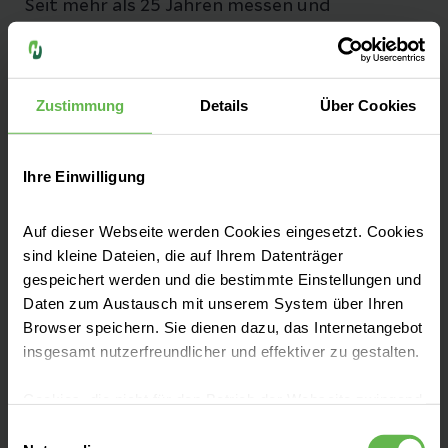
Seit mehr als 25 Jahren messen und
optimieren wir unsere Qualität, damit sie
bestmöglich und sicher behandelt werden.
Zustimmung
Details
Über Cookies
Zu unseren Qualitätszahlen
Ihre Einwilligung
Auf dieser Webseite werden Cookies eingesetzt. Cookies
Fachbereiche
sind kleine Dateien, die auf Ihrem Datenträger
gespeichert werden und die bestimmte Einstellungen und
Daten zum Austausch mit unserem System über Ihren
Unsere Zentren
Browser speichern. Sie dienen dazu, das Internetangebot
insgesamt nutzerfreundlicher und effektiver zu gestalten.
Aufnahme & Checklisten
Cookies, die nicht für den Betrieb der Webseite zwingend
notwendig sind, dürfen nur mit Ihrer Einwilligung
Einwilligungsauswahl
eingesetzt werden.