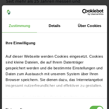
Seit mehr als 25 Jahren messen und
optimieren wir unsere Qualität, damit sie
bestmöglich und sicher behandelt werden.
Zustimmung
Details
Über Cookies
Zu unseren Qualitätszahlen
Ihre Einwilligung
Auf dieser Webseite werden Cookies eingesetzt. Cookies
Fachbereiche
sind kleine Dateien, die auf Ihrem Datenträger
gespeichert werden und die bestimmte Einstellungen und
Daten zum Austausch mit unserem System über Ihren
Unsere Zentren
Browser speichern. Sie dienen dazu, das Internetangebot
insgesamt nutzerfreundlicher und effektiver zu gestalten.
Aufnahme & Checklisten
Cookies, die nicht für den Betrieb der Webseite zwingend
notwendig sind, dürfen nur mit Ihrer Einwilligung
Einwilligungsauswahl
eingesetzt werden.