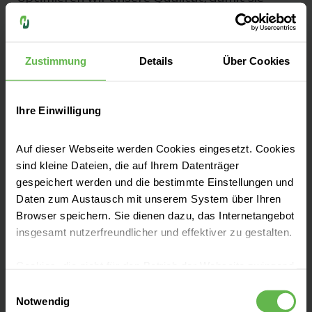
bestmöglich und sicher behandelt werden.
Zu unseren Qualitätszahlen
Zustimmung
Details
Über Cookies
Ihre Einwilligung
Fachbereiche
Auf dieser Webseite werden Cookies eingesetzt. Cookies
sind kleine Dateien, die auf Ihrem Datenträger
gespeichert werden und die bestimmte Einstellungen und
Unsere Zentren
Daten zum Austausch mit unserem System über Ihren
Browser speichern. Sie dienen dazu, das Internetangebot
insgesamt nutzerfreundlicher und effektiver zu gestalten.
Aufnahme & Checklisten
Cookies, die nicht für den Betrieb der Webseite zwingend
notwendig sind, dürfen nur mit Ihrer Einwilligung
Einwilligungsauswahl
eingesetzt werden.
Zuzahlung & Kosten
Notwendig