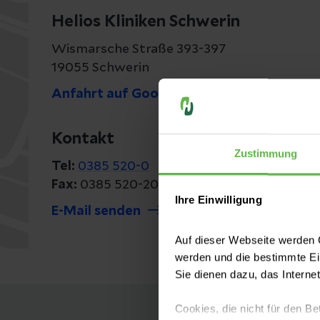
Helios Kliniken Schwerin
Wismarsche Straße 393-397
19055 Schwerin
Anfahrt auf Google Maps
Kontakt
Zustimmung
Tel:
0385 520-0
Fax:
0385 520-20 08
Ihre Einwilligung
E-Mail senden
Auf dieser Webseite werden C
werden und die bestimmte E
Sie dienen dazu, das Interne
Cookies, die nicht für den Be