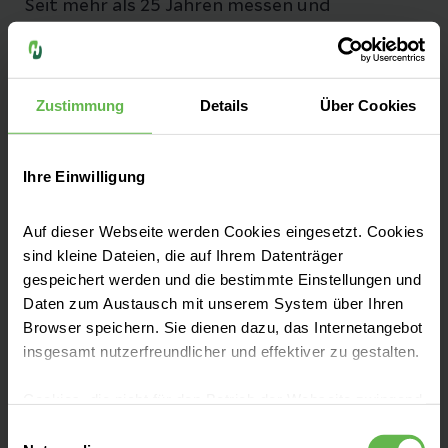
Seit mehr als 25 Jahren messen und
optimieren wir unsere Qualität, damit sie
bestmöglich und sicher behandelt werden.
Zustimmung
Details
Über Cookies
Zu unseren Qualitätszahlen
Ihre Einwilligung
Auf dieser Webseite werden Cookies eingesetzt. Cookies
Fachbereiche
sind kleine Dateien, die auf Ihrem Datenträger
gespeichert werden und die bestimmte Einstellungen und
Daten zum Austausch mit unserem System über Ihren
Unsere Zentren
Browser speichern. Sie dienen dazu, das Internetangebot
insgesamt nutzerfreundlicher und effektiver zu gestalten.
Aufnahme & Checklisten
Cookies, die nicht für den Betrieb der Webseite zwingend
notwendig sind, dürfen nur mit Ihrer Einwilligung
Einwilligungsauswahl
eingesetzt werden.