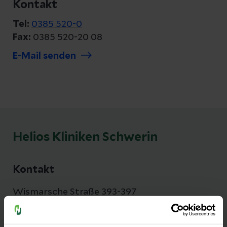
Kontakt
Tel:
0385 520-0
Fax:
0385 520-20 08
E-Mail senden
Helios Kliniken Schwerin
Kontakt
Wismarsche Straße 393-397
19055 Schwerin