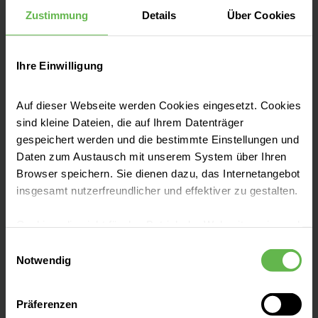
Anfahrt auf Google Maps
Zustimmung
Details
Über Cookies
Tel:
(0385) 520 0
Ihre Einwilligung
E-Mail senden
Auf dieser Webseite werden Cookies eingesetzt. Cookies
sind kleine Dateien, die auf Ihrem Datenträger
gespeichert werden und die bestimmte Einstellungen und
Unsere Qualität
Daten zum Austausch mit unserem System über Ihren
"Besser geht immer!", daher ist Qualität bei
Browser speichern. Sie dienen dazu, das Internetangebot
uns nicht nur ein Wort, es ist ein Versprechen.
insgesamt nutzerfreundlicher und effektiver zu gestalten.
Seit mehr als 25 Jahren messen und
optimieren wir unsere Qualität, damit sie
Cookies, die nicht für den Betrieb der Webseite zwingend
notwendig sind, dürfen nur mit Ihrer Einwilligung
bestmöglich und sicher behandelt werden.
Einwilligungsauswahl
eingesetzt werden.
Notwendig
Zu unseren Qualitätszahlen
Es steht Ihnen frei, unsere Seite mit nur den notwendigen
Präferenzen
Cookies zu benutzen, eine individuelle Auswahl