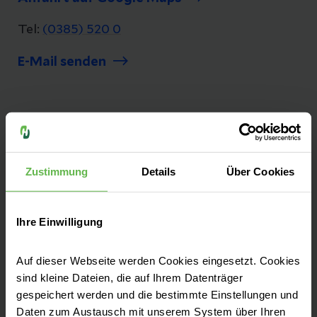
Tel:
(0385) 520 0
E-Mail senden
Unsere Qualität
"Besser geht immer!", daher ist Qualität bei
Zustimmung
Details
Über Cookies
uns nicht nur ein Wort, es ist ein Versprechen.
Seit mehr als 25 Jahren messen und
optimieren wir unsere Qualität, damit sie
Ihre Einwilligung
bestmöglich und sicher behandelt werden.
Auf dieser Webseite werden Cookies eingesetzt. Cookies
Zu unseren Qualitätszahlen
sind kleine Dateien, die auf Ihrem Datenträger
gespeichert werden und die bestimmte Einstellungen und
Daten zum Austausch mit unserem System über Ihren