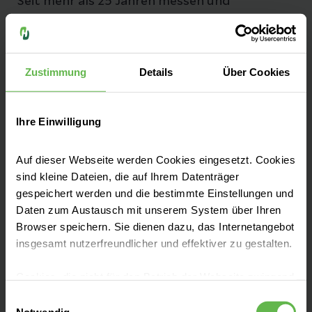
Seit mehr als 25 Jahren messen und
optimieren wir unsere Qualität, damit sie
bestmöglich und sicher behandelt werden.
Zustimmung
Details
Über Cookies
Zu unseren Qualitätszahlen
Ihre Einwilligung
Auf dieser Webseite werden Cookies eingesetzt. Cookies
Fachbereiche
sind kleine Dateien, die auf Ihrem Datenträger
gespeichert werden und die bestimmte Einstellungen und
Daten zum Austausch mit unserem System über Ihren
Unsere Zentren
Browser speichern. Sie dienen dazu, das Internetangebot
insgesamt nutzerfreundlicher und effektiver zu gestalten.
Aufnahme & Checklisten
Cookies, die nicht für den Betrieb der Webseite zwingend
notwendig sind, dürfen nur mit Ihrer Einwilligung
Einwilligungsauswahl
eingesetzt werden.
Notwendig