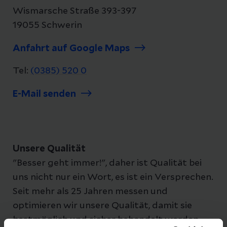
Wismarsche Straße 393-397
19055 Schwerin
Anfahrt auf Google Maps
Tel:
(0385) 520 0
E-Mail senden
Unsere Qualität
"Besser geht immer!", daher ist Qualität bei
uns nicht nur ein Wort, es ist ein Versprechen.
Seit mehr als 25 Jahren messen und
optimieren wir unsere Qualität, damit sie
bestmöglich und sicher behandelt werden.