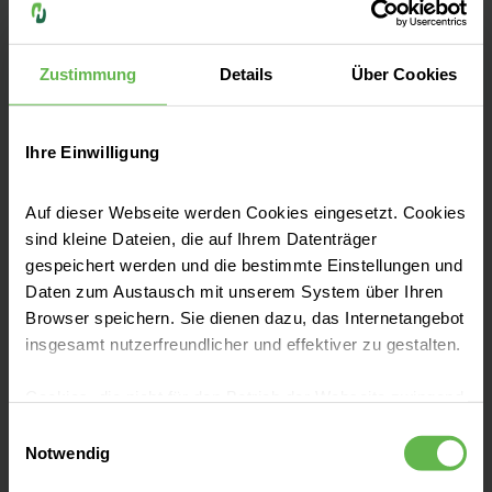
Zu unseren Qualitätszahlen
Zustimmung
Details
Über Cookies
Ihre Einwilligung
Fachbereiche
Auf dieser Webseite werden Cookies eingesetzt. Cookies
sind kleine Dateien, die auf Ihrem Datenträger
gespeichert werden und die bestimmte Einstellungen und
Unsere Zentren
Daten zum Austausch mit unserem System über Ihren
Browser speichern. Sie dienen dazu, das Internetangebot
insgesamt nutzerfreundlicher und effektiver zu gestalten.
Aufnahme & Checklisten
Cookies, die nicht für den Betrieb der Webseite zwingend
notwendig sind, dürfen nur mit Ihrer Einwilligung
Zuzahlung & Kosten
Einwilligungsauswahl
eingesetzt werden.
Notwendig