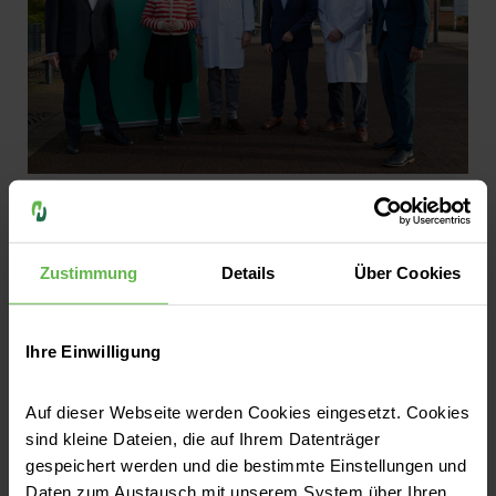
Pressemitteilungen
Bundesministerin Reem Alabali
Radovan besucht Helios Kliniken
Zustimmung
Details
Über Cookies
Schwerin: Starke regionale
Gesundheitsversorgung
Ihre Einwilligung
Hochspezialisierte Versorgung für Schwerin
Auf dieser Webseite werden Cookies eingesetzt. Cookies
und die Region – Reem Alabali Radovan,
sind kleine Dateien, die auf Ihrem Datenträger
Bundesministerin für wirtschaftliche
gespeichert werden und die bestimmte Einstellungen und
Zusammenarbeit und Entwicklung, hat am
Daten zum Austausch mit unserem System über Ihren