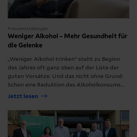
Pressemitteilungen
Weniger Alkohol – Mehr Gesundheit für
die Gelenke
„Weniger Alkohol trinken“ steht zu Beginn
des Jahres oft ganz oben auf der Liste der
guten Vorsätze. Und das nicht ohne Grund:
Schon eine Reduktion des Alkoholkonsums
kann nicht nur die Leber entlasten, sondern
Jetzt lesen
auch die Gelenkgesundheit deutlich
verbessern. Warum dieser Schritt besonders
für Knochen und Gelenke wichtig ist, erklärt
Prof. Andreas Enz, Chefarzt der Orthopädie
an den Helios Kliniken Schwerin.