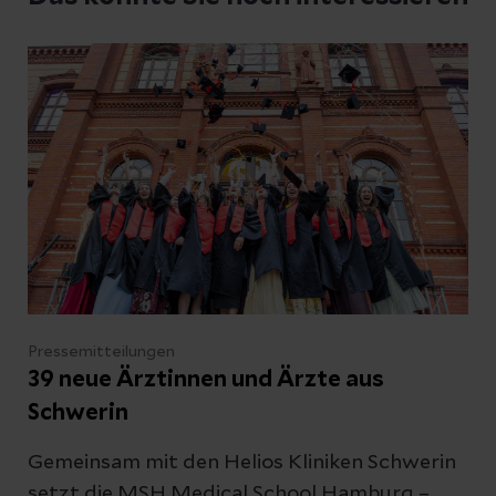
Sie Ihre E-Mail-Adresse an, damit wir uns bei
Ihnen melden können
Ihre Fragen zum Artikel
Kontakt
Pressemitteilungen
39 neue Ärztinnen und Ärzte aus
Schwerin
Datenschutzerklärung
zur Kenntnis genommen
Gemeinsam mit den Helios Kliniken Schwerin
setzt die MSH Medical School Hamburg –