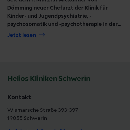
Dömming neuer Chefarzt der Klinik für
Kinder- und Jugendpsychiatrie, -
psychosomatik und -psychotherapie in der
Carl-Friedrich-Flemming-Klinik (CFFK). Er
Jetzt lesen
folgt auf Dr. Christian Haase, der weiterhin
als Leitender Oberarzt und Stellvertreter
des Chefarztes an Board bleibt.
Helios Kliniken Schwerin
Kontakt
Wismarsche Straße 393-397
19055 Schwerin