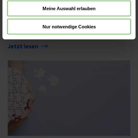
Meine Auswahl erlauben
Wie sofortige Erste Hilfe, hochmoderne
Medizin und gelebte Teamarbeit Leben
retten können, zeigt eindrucksvoll der Fall
Nur notwendige Cookies
eines 27-jährigen Patienten in den Helios
Kliniken Schwerin. Nach einem akuten
Jetzt lesen
Herzstillstand konnte er nicht nur
wiederbelebt, sondern auch innerhalb kurzer
Zeit entlassen werden.