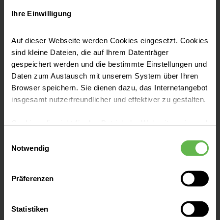
Fax: 0341 864-2108
Ihre Einwilligung
E-Mail senden
Auf dieser Webseite werden Cookies eingesetzt. Cookies
sind kleine Dateien, die auf Ihrem Datenträger
gespeichert werden und die bestimmte Einstellungen und
Daten zum Austausch mit unserem System über Ihren
Browser speichern. Sie dienen dazu, das Internetangebot
Das Helios Park-Klinikum verfügt über
insgesamt nutzerfreundlicher und effektiver zu gestalten.
mehrere Standorte in Leipzig und
Außenstellen in Torgau, Borna und Wurzen.
Cookies, die nicht für den Betrieb der Webseite zwingend
Mehr zu den Standorten finden Sie in unserer
notwendig sind, dürfen nur mit Ihrer Einwilligung
Einwilligungsauswahl
Routenbeschreibung.
eingesetzt werden.
Notwendig
Es steht Ihnen frei, unsere Seite mit nur den notwendigen
Präferenzen
Cookies zu benutzen, eine individuelle Auswahl
hinsichtlich der nicht notwendigen Cookies zu treffen
oder durch Auswahl von „Alle Cookies akzeptieren“ in die
Statistiken
Leistungen finden
Verwendung aller Cookies einzuwilligen. Ihre