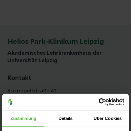
Helios Park-Klinikum Leipzig
Akademisches Lehrkrankenhaus der
Universität Leipzig
Kontakt
Strümpellstraße 41
04289 Leipzig
Anfahrt auf Google Maps
Zustimmung
Details
Über Cookies
Tel:
0341 864-0