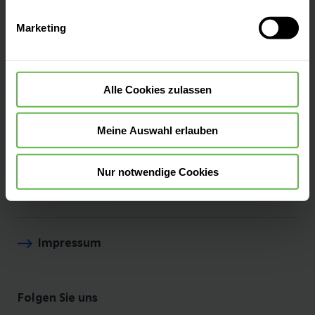
Auswahlentscheidung können Sie jederzeit ändern oder
Marketing
widerrufen.
Besucherinformationen
Alle Cookies zulassen
Anfahrt & Parken
Meine Auswahl erlauben
Bei uns arbeiten
Nur notwendige Cookies
Ihre Ansprechpartner:innen
Impressum
Folgen Sie uns