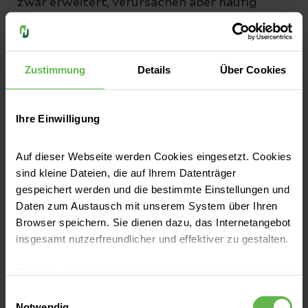
zwar erweitert, verursachen aber häufig
weniger Beschwerden, weil der venöse Druck
und die Dehnbarkeit der Gefäße abnehmen.
Zustimmung
Details
Über Cookies
Wie wird das
Beckenvenensyndrom
Ihre Einwilligung
diagnostiziert?
Auf dieser Webseite werden Cookies eingesetzt. Cookies
Die Diagnose des Beckenvenensyndroms ist
sind kleine Dateien, die auf Ihrem Datenträger
anspruchsvoll, weil es
keine
gespeichert werden und die bestimmte Einstellungen und
Daten zum Austausch mit unserem System über Ihren
Routineuntersuchung
gibt, die
automatisch
Browser speichern. Sie dienen dazu, das Internetangebot
durchgeführt wird. Deswegen ist es
insgesamt nutzerfreundlicher und effektiver zu gestalten.
entscheidend, dass bei
anhaltenden
Cookies, die nicht für den Betrieb der Webseite zwingend
Beschwerden
gezielt an
erweiterte
notwendig sind, dürfen nur mit Ihrer Einwilligung
Einwilligungsauswahl
Beckenvenen
als Ursache gedacht wird.
eingesetzt werden.
Notwendig