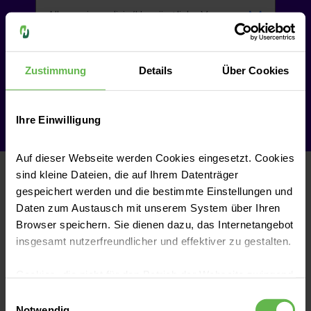
Zustimmung
Details
Über Cookies
Termin vor Ort
Videosprechstunde
Ihre Einwilligung
Auf dieser Webseite werden Cookies eingesetzt. Cookies
sind kleine Dateien, die auf Ihrem Datenträger
gespeichert werden und die bestimmte Einstellungen und
Teilen
Daten zum Austausch mit unserem System über Ihren
Browser speichern. Sie dienen dazu, das Internetangebot
insgesamt nutzerfreundlicher und effektiver zu gestalten.
Cookies, die nicht für den Betrieb der Webseite zwingend
notwendig sind, dürfen nur mit Ihrer Einwilligung
Einwilligungsauswahl
War dieser Artikel hilfreich?
eingesetzt werden.
Notwendig