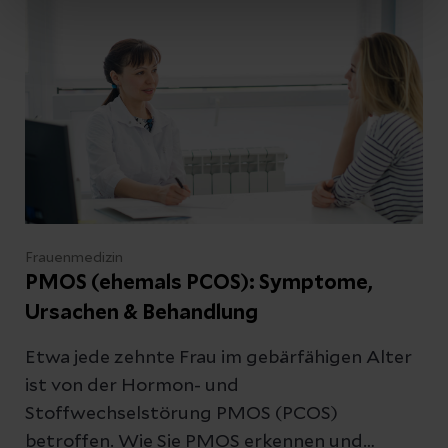
Möchten Sie einen Termin vereinbaren?
Besuchen Sie unser
Patientenportal
.
Schreiben Sie uns
Frauenmedizin
PMOS (ehemals PCOS): Symptome,
Ursachen & Behandlung
Kontakt
Etwa jede zehnte Frau im gebärfähigen Alter
ist von der Hormon- und
Stoffwechselstörung PMOS (PCOS)
Datenschutzerklärung
zur Kenntnis genommen
betroffen. Wie Sie PMOS erkennen und