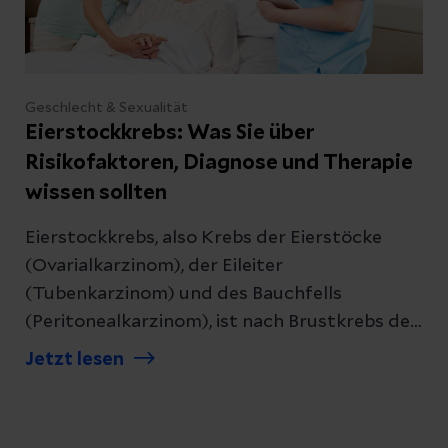
Geschlecht & Sexualität
Eierstockkrebs: Was Sie über
Risikofaktoren, Diagnose und Therapie
wissen sollten
Eierstockkrebs, also Krebs der Eierstöcke
(Ovarialkarzinom), der Eileiter
(Tubenkarzinom) und des Bauchfells
(Peritonealkarzinom), ist nach Brustkrebs der
zweithäufigste bösartige Tumor der
Jetzt lesen
weiblichen Geschlechtsorgane. Er wird häufig
erst sehr spät entdeckt, weil sein Wachstum
lange Zeit nicht spürbar ist. Was müssen Sie