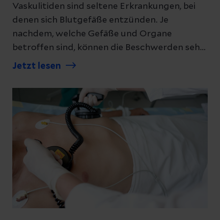
Vaskulitiden sind seltene Erkrankungen, bei
denen sich Blutgefäße entzünden. Je
nachdem, welche Gefäße und Organe
betroffen sind, können die Beschwerden sehr
unterschiedlich sein. Das erschwert die
Jetzt lesen
Diagnose oft. Umso wichtiger ist eine
sorgfältige Abklärung: Wird eine Vaskulitis
früh erkannt, lässt sie sich in vielen Fällen gut
behandeln.