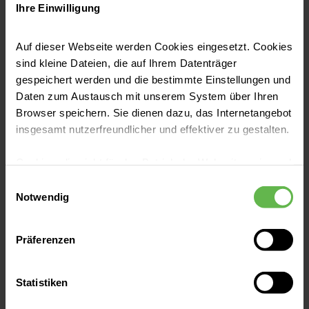
eine Herzklappenerkrankung vor, ist die
Ihre Einwilligung
Pumpleistung des Herzens gestört. Was
heißt das für Betroffene?
Auf dieser Webseite werden Cookies eingesetzt. Cookies
Jetzt lesen
sind kleine Dateien, die auf Ihrem Datenträger
gespeichert werden und die bestimmte Einstellungen und
Daten zum Austausch mit unserem System über Ihren
Browser speichern. Sie dienen dazu, das Internetangebot
insgesamt nutzerfreundlicher und effektiver zu gestalten.
Cookies, die nicht für den Betrieb der Webseite zwingend
notwendig sind, dürfen nur mit Ihrer Einwilligung
Einwilligungsauswahl
eingesetzt werden.
Notwendig
Es steht Ihnen frei, unsere Seite mit nur den notwendigen
Präferenzen
Cookies zu benutzen, eine individuelle Auswahl
hinsichtlich der nicht notwendigen Cookies zu treffen
Herz & Kreislauf
oder durch Auswahl von „Alle Cookies akzeptieren“ in die
Statistiken
Trikuspidalklappeninsuffizienz: Wenn
Verwendung aller Cookies einzuwilligen. Ihre
die Herzklappe undicht ist