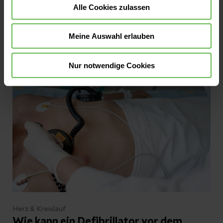
denen sich Blutgefäße entzünden. Je
Alle Cookies zulassen
nachdem, welche Gefäße und Organe
betroffen sind, können die Beschwerden sehr
Meine Auswahl erlauben
unterschiedlich sein. Das erschwert die
Jetzt lesen
Diagnose oft. Umso wichtiger ist eine
Nur notwendige Cookies
sorgfältige Abklärung: Wird eine Vaskulitis
früh erkannt, lässt sie sich in vielen Fällen gut
behandeln.
Herz & Kreislauf
Wie kann ein Defibrillator vor dem