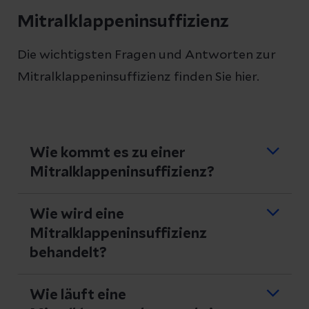
Mitralklappeninsuffizienz
Die wichtigsten Fragen und Antworten zur
Mitralklappeninsuffizienz finden Sie hier.
Wie kommt es zu einer
Mitralklappeninsuffizienz?
Die Mitralklappeninsuffizienz ist die
häufigste Mitralklappenerkrankung in
Wie wird eine
Deutschland. In den meisten Fällen ist die
Mitralklappeninsuffizienz
Ursache der Erkrankung eine
Dehnung
behandelt?
des Bindegewebsrings
oder ein
Abriss
Wurde eine Mitralklappeninsuffizienz
der feinen Fäden der Mitralklappe
.
diagnostiziert und eine Operation
Wie läuft eine
Weiterhin kann eine
Erkrankung des