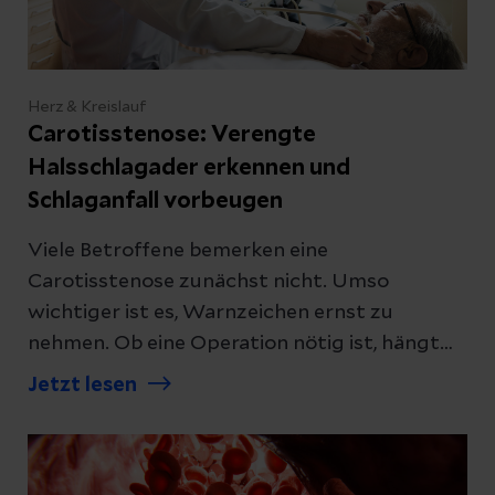
Herz & Kreislauf
Carotisstenose: Verengte
Halsschlagader erkennen und
Schlaganfall vorbeugen
Viele Betroffene bemerken eine
Carotisstenose zunächst nicht. Umso
wichtiger ist es, Warnzeichen ernst zu
nehmen. Ob eine Operation nötig ist, hängt
vor allem davon ab, ob Beschwerden
Jetzt lesen
auftreten, wie ausgeprägt die Verengung ist
und welche weiteren Risikofaktoren
vorliegen.