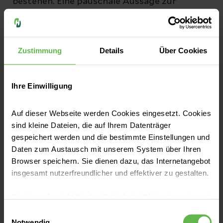
bestehen. Eine pauschale Aussage zur
Lebenserwartung kann deshalb auch hier
nicht getroffen werden.
Zustimmung
Details
Über Cookies
Auch bei einer fortgeschrittenen Erkrankung
oder einem Rückfall (Rezidiv) macht die S3-
Ihre Einwilligung
Leitlinie der Fachgesellschaften deutlich, dass
es noch
weitere Behandlungsmaßnahmen
Auf dieser Webseite werden Cookies eingesetzt. Cookies
sind kleine Dateien, die auf Ihrem Datenträger
geben kann. Dazu zählen unter anderem
gespeichert werden und die bestimmte Einstellungen und
antihormonelle Therapien, moderne
Daten zum Austausch mit unserem System über Ihren
zielgerichtete Medikamente, Chemotherapie
Browser speichern. Sie dienen dazu, das Internetangebot
insgesamt nutzerfreundlicher und effektiver zu gestalten.
sowie individuell angepasste palliative
Maßnahmen. Diese werden am
individuellen
Cookies, die nicht für den Betrieb der Webseite zwingend
Risikoprofil und Tumorstadium
notwendig sind, dürfen nur mit Ihrer Einwilligung
Einwilligungsauswahl
eingesetzt werden.
Notwendig
ausgerichtet
. Dabei werden im Rahmen der