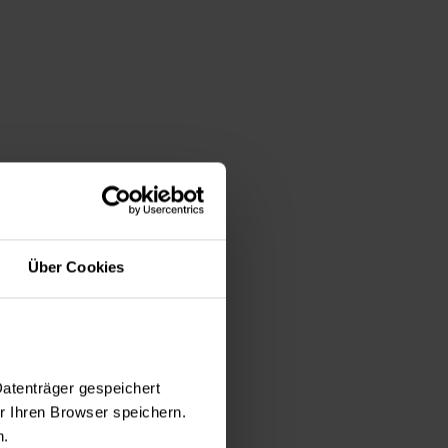
 voraussichtlich
.
Über Cookies
gnostische
) mit
Datenträger gespeichert
bhängig von
 Ihren Browser speichern.
n.
en, die