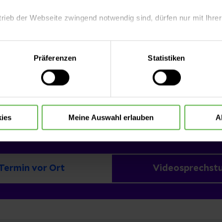
hre stark geraucht haben oder noch immer rauchen“
trieb der Webseite zwingend notwendig sind, dürfen nur mit Ihrer
arzt der Pneumologie sowie Schlaf- und Beatmungsm
entrums im Helios Klinikum Erfurt.
eite mit nur den notwendigen Cookies zu benutzen, eine individue
Präferenzen
Statistiken
 treffen oder durch Auswahl von „Alle Cookies akzeptieren“ in 
ntscheidung können Sie jederzeit ändern oder widerrufen.
buchen
ies
Meine Auswahl erlauben
A
Termin vor Ort
Videosprechst