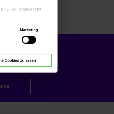
, sagt
Dr. Jens-
 Einwilligung eingesetzt
edizin und Leiter
lle Auswahl hinsichtlich der
Marketing
die Verwendung aller Cookies
lle Cookies zulassen
unde