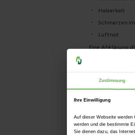
Heiserkeit
Schmerzen im
Luftnot
Eine Abklärung di
Lungenkrebsfrü
ab April 2026 als
Zustimmung
Die Abklärung de
Untersuchung, be
Ihre Einwilligung
Kontrastmittel
d
Auf dieser Webseite werden C
„Die Lungenkrebs
werden und die bestimmte E
Sie dienen dazu, das Interne
Warnzeichen und r