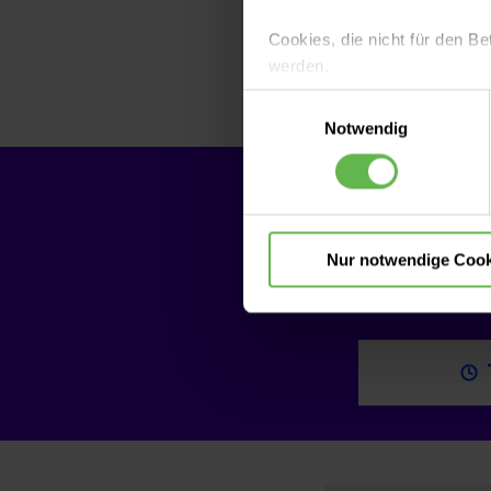
mindestens 25 Ja
Cookies, die nicht für den Be
Uwe Bauer
, Chef
werden.
des Lungenkrebsz
Einwilligungsauswahl
Es steht Ihnen frei, unsere S
Notwendig
nicht notwendigen Cookies zu
einzuwilligen. Ihre Auswahle
Termin 
Nur notwendige Cook