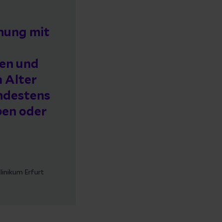
nung mit
en und
m Alter
indestens
ben oder
linikum Erfurt