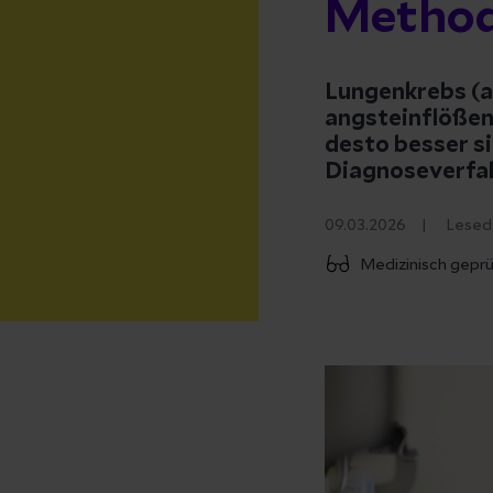
Metho
Lungenkrebs (a
angsteinflößen
desto besser si
Diagnoseverfah
09.03.2026
Lesed
Medizinisch gepr