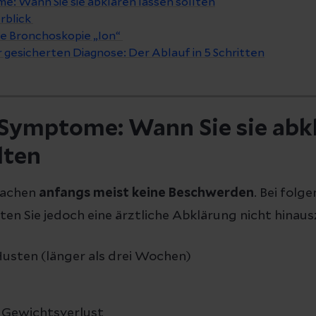
: Wann Sie sie abklären lassen sollten
rblick
te Bronchoskopie „Ion“
gesicherten Diagnose: Der Ablauf in 5 Schritten
Symptome: Wann Sie sie abk
lten
machen
anfangs meist keine Beschwerden
. Bei folg
lten Sie jedoch eine ärztliche Abklärung nicht hinau
usten (länger als drei Wochen)
 Gewichtsverlust