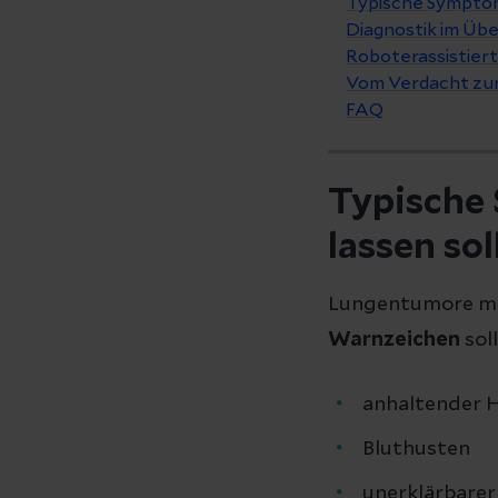
Typische Symptome
Diagnostik im Übe
Roboterassistier
Vom Verdacht zur 
FAQ
Typische 
lassen sol
Lungentumore 
Warnzeichen
sol
anhaltender H
Bluthusten
unerklärbarer