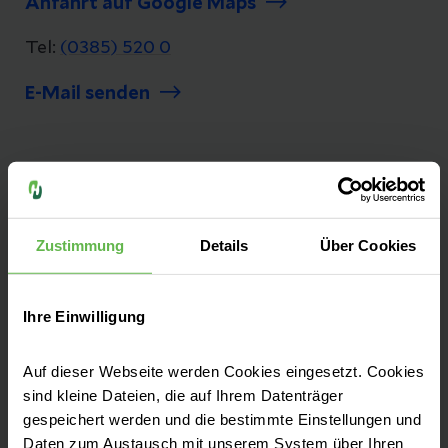
Anfahrt auf Google Maps
Tel:
(0385) 520 0
E-Mail senden
Unsere Qualität
"Besser geht immer!", daher ist Qualität bei
Zustimmung
Details
Über Cookies
uns nicht nur ein Wort, es ist ein Versprechen.
Seit mehr als 25 Jahren messen und
optimieren wir unsere Qualität, damit sie
Ihre Einwilligung
bestmöglich und sicher behandelt werden.
Auf dieser Webseite werden Cookies eingesetzt. Cookies
Zu unseren Qualitätszahlen
sind kleine Dateien, die auf Ihrem Datenträger
gespeichert werden und die bestimmte Einstellungen und
Daten zum Austausch mit unserem System über Ihren