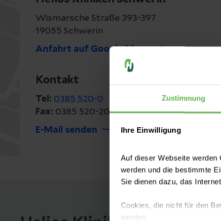
Wismarsche Straße 393-397
19055 Schwerin
Anfahrt auf Google Maps
Kontakt
Zustimmung
Tel:
0385 520-0
Fax:
0385 520-20 08
E-Mail senden
Ihre Einwilligung
Auf dieser Webseite werden C
werden und die bestimmte E
Sie dienen dazu, das Interne
Cookies, die nicht für den Be
werden.