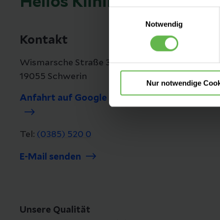
Helios Kliniken Schwerin
Einwilligungsauswahl
Es steht Ihnen frei, unsere S
Notwendig
nicht notwendigen Cookies zu
Kontakt
einzuwilligen. Ihre Auswahle
Wismarsche Straße 393-397
19055 Schwerin
Nur notwendige Cook
Anfahrt auf Google Maps
Tel:
(0385) 520 0
E-Mail senden
Unsere Qualität