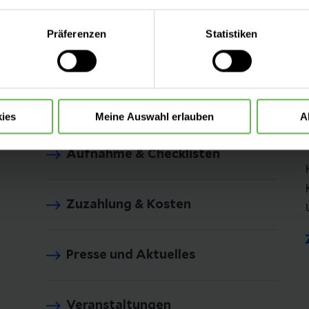
eite mit nur den notwendigen Cookies zu benutzen, eine individue
Präferenzen
Statistiken
 treffen oder durch Auswahl von „Alle Cookies akzeptieren“ in 
Fachbereiche
ntscheidung können Sie jederzeit ändern oder widerrufen.
Unsere Zentren
ies
Meine Auswahl erlauben
A
Aufnahme & Checklisten
Zuzahlung & Kosten
Presse und Aktuelles
Veranstaltungen